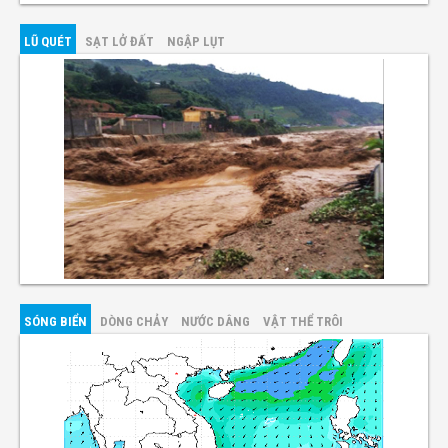
LŨ QUÉT
SẠT LỞ ĐẤT
NGẬP LỤT
SÓNG BIỂN
DÒNG CHẢY
NƯỚC DÂNG
VẬT THỂ TRÔI