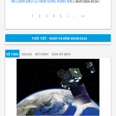
TIN CẢNH BÁO LŨ TRÊN SÔNG ĐỒNG NAI
( 30/07/2026 09:24 )
1
2
3
4
5
>
...
>>
THỜI TIẾT - NGÀY VÀ ĐÊM 08/08/2026
VỆ TINH
RADAR
MÔ HÌNH
BẢN ĐỒ MƯA