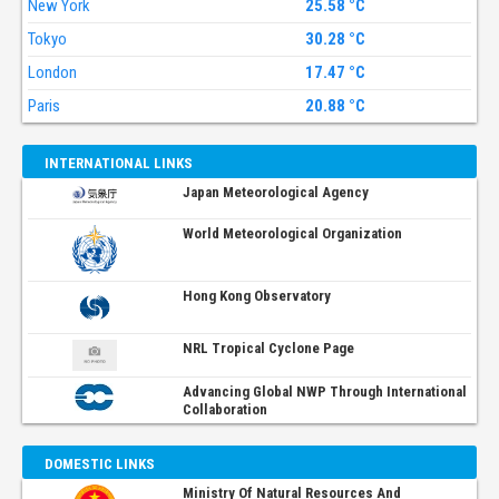
New York
25.58 °C
Tokyo
30.28 °C
London
17.47 °C
Paris
20.88 °C
INTERNATIONAL LINKS
Japan Meteorological Agency
World Meteorological Organization
Hong Kong Observatory
NRL Tropical Cyclone Page
Advancing Global NWP Through International
Collaboration
DOMESTIC LINKS
Ministry Of Natural Resources And