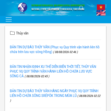
Thủy văn
BẢN TIN DỰ BÁO THỦY VĂN (Phục vụ Quy trình vận hành liên hồ
chứa trên lưu vực sông Hồng)
( 08/08/2026 02:46 )
BẢN TIN NHẬN ĐỊNH XU THẾ DIỄN BIẾN THỜI TIẾT, THỦY VĂN
PHỤC VỤ QUY TRÌNH VẬN HÀNH LIÊN HỒ CHỨA LƯU VỰC
SÔNG CẢ
( 08/08/2026 02:45 )
BẢN TIN DỰ BÁO THỦY VĂN HÀNG NGÀY PHỤC VỤ QUY TRÌNH
LIÊN HỒ CHỨA SÔNG SRÊPÔK TRONG MÙA LŨ
( 08/08/2026 02:22
)