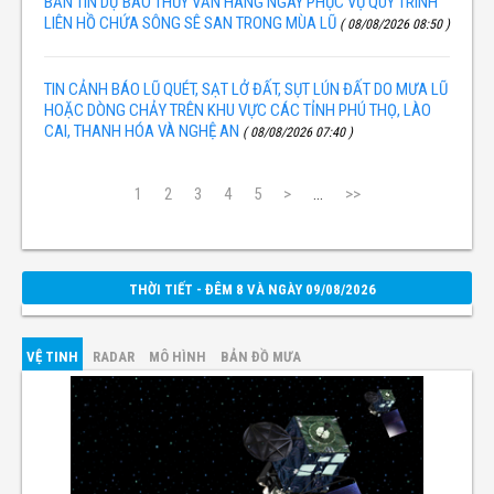
BẢN TIN DỰ BÁO THỦY VĂN HÀNG NGÀY PHỤC VỤ QUY TRÌNH
LIÊN HỒ CHỨA SÔNG SÊ SAN TRONG MÙA LŨ
( 08/08/2026 08:50 )
TIN CẢNH BÁO LŨ QUÉT, SẠT LỞ ĐẤT, SỤT LÚN ĐẤT DO MƯA LŨ
HOẶC DÒNG CHẢY TRÊN KHU VỰC CÁC TỈNH PHÚ THỌ, LÀO
CAI, THANH HÓA VÀ NGHỆ AN
( 08/08/2026 07:40 )
1
2
3
4
5
>
...
>>
THỜI TIẾT - ĐÊM 8 VÀ NGÀY 09/08/2026
VỆ TINH
RADAR
MÔ HÌNH
BẢN ĐỒ MƯA