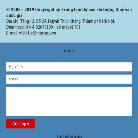
© 2008 - 2019 Copyright by Trung tâm Dự báo khí tượng thuỷ văn
quốc gia
Địa chỉ: Tầng 12, Số 24, Huỳnh Thúc Kháng, Thành phố Hà Nội.
Điện thoại: 84-4-32673199 - số máy lẻ 701
E-mail: vtttkttv@mae.gov.vn
GÓP Ý
Gửi góp ý
THƯ VIỆN ẢNH