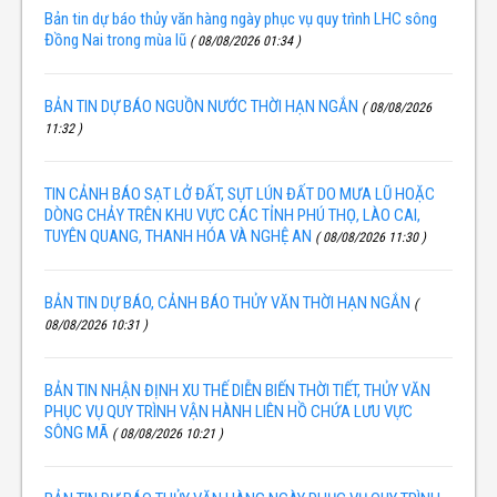
Bản tin dự báo thủy văn hàng ngày phục vụ quy trình LHC sông
Đồng Nai trong mùa lũ
( 08/08/2026 01:34 )
BẢN TIN DỰ BÁO NGUỒN NƯỚC THỜI HẠN NGẮN
( 08/08/2026
11:32 )
TIN CẢNH BÁO SẠT LỞ ĐẤT, SỤT LÚN ĐẤT DO MƯA LŨ HOẶC
DÒNG CHẢY TRÊN KHU VỰC CÁC TỈNH PHÚ THỌ, LÀO CAI,
TUYÊN QUANG, THANH HÓA VÀ NGHỆ AN
( 08/08/2026 11:30 )
BẢN TIN DỰ BÁO, CẢNH BÁO THỦY VĂN THỜI HẠN NGẮN
(
08/08/2026 10:31 )
BẢN TIN NHẬN ĐỊNH XU THẾ DIỄN BIẾN THỜI TIẾT, THỦY VĂN
PHỤC VỤ QUY TRÌNH VẬN HÀNH LIÊN HỒ CHỨA LƯU VỰC
SÔNG MÃ
( 08/08/2026 10:21 )