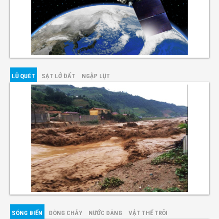
LŨ QUÉT
SẠT LỞ ĐẤT
NGẬP LỤT
SÓNG BIỂN
DÒNG CHẢY
NƯỚC DÂNG
VẬT THỂ TRÔI