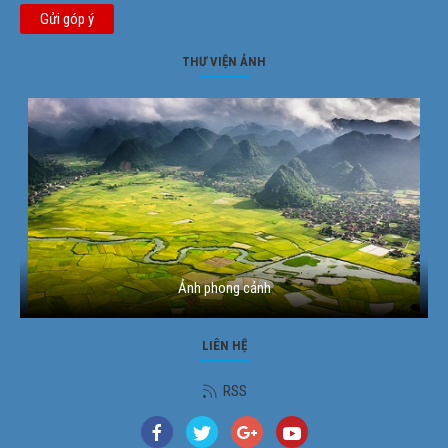
Gửi góp ý
THƯ VIỆN ẢNH
Ảnh phong cảnh
LIÊN HỆ
RSS