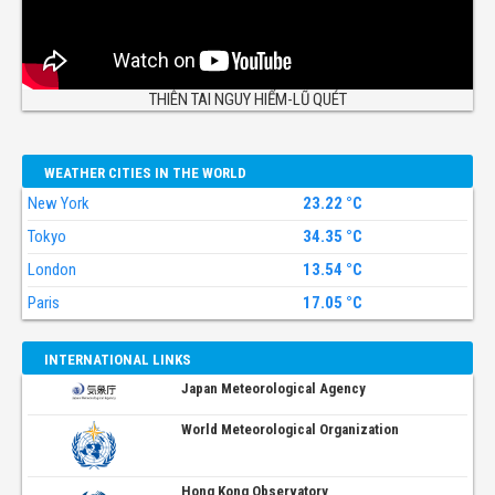
THIÊN TAI NGUY HIỂM-LŨ QUÉT
WEATHER CITIES IN THE WORLD
New York
23.22 °C
Tokyo
34.35 °C
London
13.54 °C
Paris
17.05 °C
INTERNATIONAL LINKS
Japan Meteorological Agency
World Meteorological Organization
Hong Kong Observatory