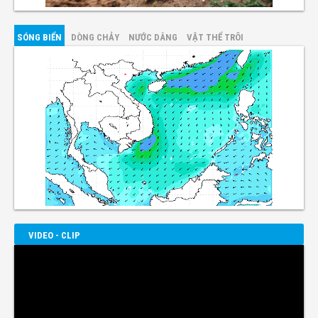
SÓNG BIỂN
DÒNG CHẢY
NƯỚC DÂNG
VẬT THỂ TRÔI
VIDEO - CLIP