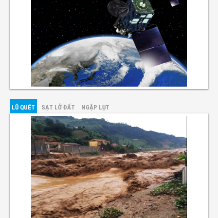
LŨ QUÉT
SẠT LỞ ĐẤT
NGẬP LỤT