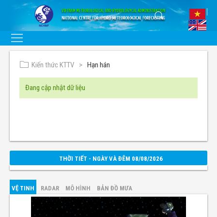
Kiến thức KTTV
Hạn hán
Đang cập nhật dữ liệu
THỜI TIẾT - NGÀY VÀ ĐÊM 08/08/2026
VỆ TINH
RADAR
MÔ HÌNH
BẢN ĐỒ MƯA