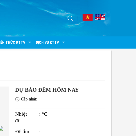
IẾN THỨC KTTV
DỊCH VỤ KTTV
DỰ BÁO ĐÊM HÔM NAY
Cập nhật:
Nhiệt
: °C
độ
Độ ẩm
: