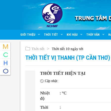
GIỚI THIỆU
THỜI TIẾT
KHÍ HẬU
THỦY VĂN
H
Thời tiết
Thời tiết 10 ngày tới
THỜI TIẾT VỊ THANH (TP CẦN THƠ)
THỜI TIẾT HIỆN TẠI
Cập nhật:
Nhiệt
: °C
độ
Thời
: