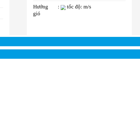
Hướng
:
tốc độ: m/s
gió