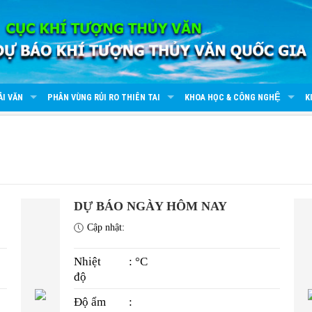
ẢI VĂN
PHÂN VÙNG RỦI RO THIÊN TAI
KHOA HỌC & CÔNG NGHỆ
K
DỰ BÁO NGÀY HÔM NAY
Cập nhật:
Nhiệt
: °C
độ
Độ ẩm
: