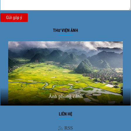
Gửi góp ý
THƯ VIỆN ẢNH
Ảnh phong cảnh
LIÊN HỆ
RSS