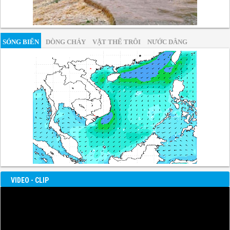
SÓNG BIỂN
DÒNG CHẢY
VẬT THỂ TRÔI
NƯỚC DÂNG
VIDEO - CLIP