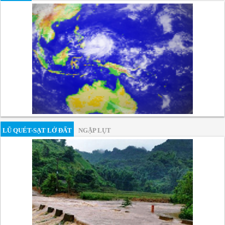
LŨ QUÉT-SẠT LỞ ĐẤT
NGẬP LỤT