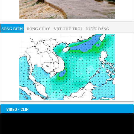
SÓNG BIỂN
DÒNG CHẢY
VẬT THỂ TRÔI
NƯỚC DÂNG
VIDEO - CLIP