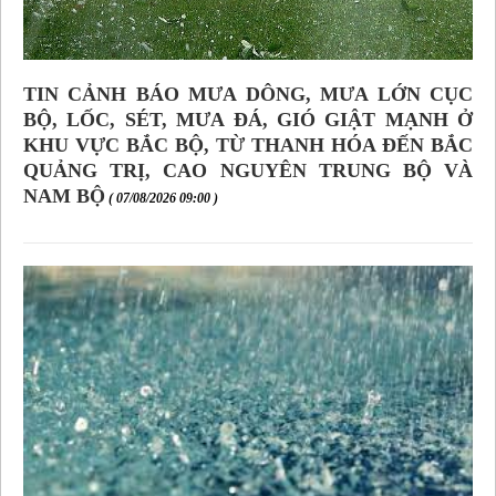
TIN CẢNH BÁO MƯA DÔNG, MƯA LỚN CỤC
BỘ, LỐC, SÉT, MƯA ĐÁ, GIÓ GIẬT MẠNH Ở
KHU VỰC BẮC BỘ, TỪ THANH HÓA ĐẾN BẮC
QUẢNG TRỊ, CAO NGUYÊN TRUNG BỘ VÀ
NAM BỘ
( 07/08/2026 09:00 )