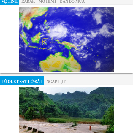
VỆ TINH
RADAR
MÔ HÌNH
BẢN ĐỒ MƯA
LŨ QUÉT-SẠT LỞ ĐẤT
NGẬP LỤT