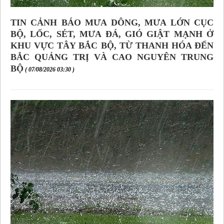
TIN CẢNH BÁO MƯA DÔNG, MƯA LỚN CỤC
BỘ, LỐC, SÉT, MƯA ĐÁ, GIÓ GIẬT MẠNH Ở
KHU VỰC TÂY BẮC BỘ, TỪ THANH HÓA ĐẾN
BẮC QUẢNG TRỊ VÀ CAO NGUYÊN TRUNG
BỘ
( 07/08/2026 03:30 )