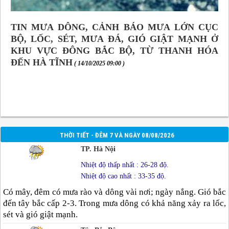
TIN MƯA DÔNG, CẢNH BÁO MƯA LỚN CỤC
BỘ, LỐC, SÉT, MƯA ĐÁ, GIÓ GIẬT MẠNH Ở
KHU VỰC ĐÔNG BẮC BỘ, TỪ THANH HÓA
ĐẾN HÀ TĨNH
( 14/10/2025 09:00 )
THỜI TIẾT - ĐÊM 7 VÀ NGÀY 08/08/2026
TP. Hà Nội
Nhiệt độ thấp nhất : 26-28 độ.
Nhiệt độ cao nhất : 33-35 độ.
Có mây, đêm có mưa rào và dông vài nơi; ngày nắng. Gió bắc
đến tây bắc cấp 2-3. Trong mưa dông có khả năng xảy ra lốc,
sét và gió giật mạnh.