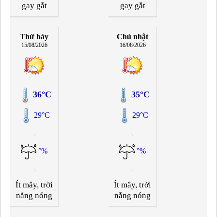
gay gắt
gay gắt
Thứ bảy
Chủ nhật
15/08/2026
16/08/2026
36°C
35°C
29°C
29°C
°%
°%
Ít mây, trời
Ít mây, trời
nắng nóng
nắng nóng