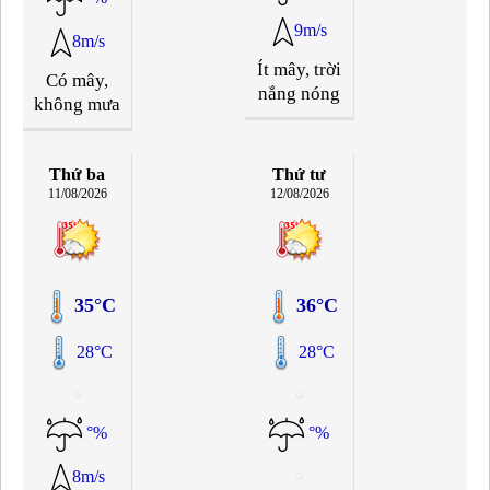
9m/s
8m/s
Ít mây, trời
Có mây,
nắng nóng
không mưa
Thứ ba
Thứ tư
11/08/2026
12/08/2026
35°C
36°C
28°C
28°C
°%
°%
8m/s