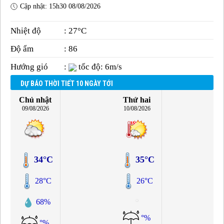
Cập nhật: 15h30 08/08/2026
Nhiệt độ
: 27°C
Độ ẩm
: 86
Hướng gió
:
tốc độ: 6m/s
DỰ BÁO THỜI TIẾT 10 NGÀY TỚI
Chủ nhật
Thứ hai
09/08/2026
10/08/2026
34°C
35°C
28°C
26°C
68%
°%
°%