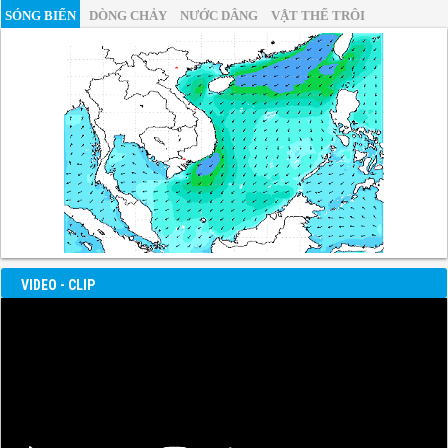
SÓNG BIỂN
DÒNG CHẢY
NƯỚC DÂNG
VẬT THỂ TRÔI
VIDEO - CLIP