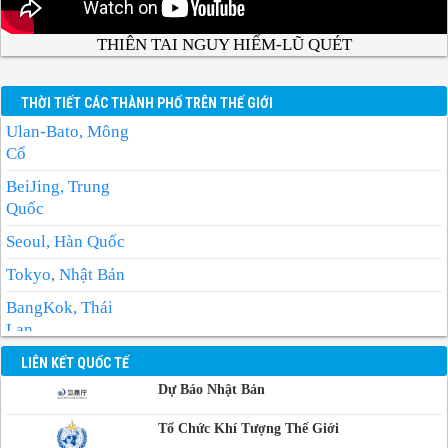
THIÊN TAI NGUY HIỂM-LŨ QUÉT
THỜI TIẾT CÁC THÀNH PHỐ TRÊN THẾ GIỚI
Ulan-Bato, Mông
Cổ
BeiJing, Trung
Quốc
Seoul, Hàn Quốc
Tokyo, Nhật Bản
BangKok, Thái
Lan
Manila, Philippin
LIÊN KẾT QUỐC TẾ
Dự Báo Nhật Bản
Phnom-Penh,
Campuchia
Tổ Chức Khí Tượng Thế Giới