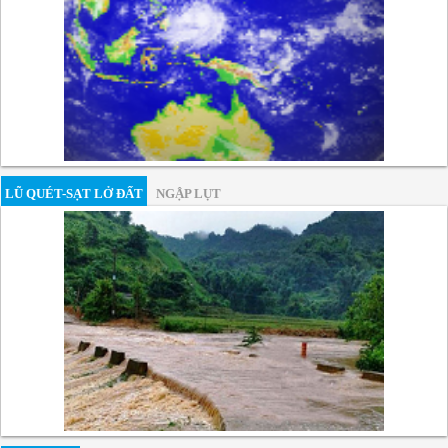
LŨ QUÉT-SẠT LỞ ĐẤT
NGẬP LỤT