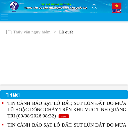
Thủy văn nguy hiểm
Lũ quét
TIN MỚI
TIN CẢNH BÁO SẠT LỞ ĐẤT, SỤT LÚN ĐẤT DO MƯA
LŨ HOẶC DÒNG CHẢY TRÊN KHU VỰC TỈNH QUẢNG
TRỊ (09/08/2026 08:32)
new
TIN CẢNH BÁO SẠT LỞ ĐẤT, SỤT LÚN ĐẤT DO MƯA