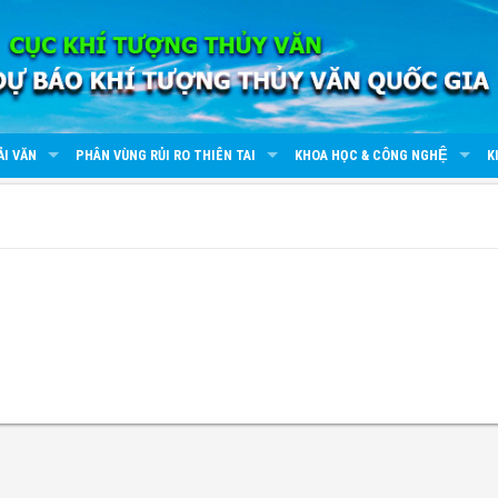
ẢI VĂN
PHÂN VÙNG RỦI RO THIÊN TAI
KHOA HỌC & CÔNG NGHỆ
K