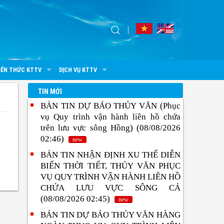
IẾN THỨC KTTV
DỊCH VỤ KTTV
TIN MỚI
BẢN TIN DỰ BÁO THỦY VĂN (Phục
vụ Quy trình vận hành liên hồ chứa
trên lưu vực sông Hồng) (08/08/2026
02:46)
new
BẢN TIN NHẬN ĐỊNH XU THẾ DIỄN
BIẾN THỜI TIẾT, THỦY VĂN PHỤC
VỤ QUY TRÌNH VẬN HÀNH LIÊN HỒ
CHỨA LƯU VỰC SÔNG CẢ
(08/08/2026 02:45)
new
BẢN TIN DỰ BÁO THỦY VĂN HÀNG