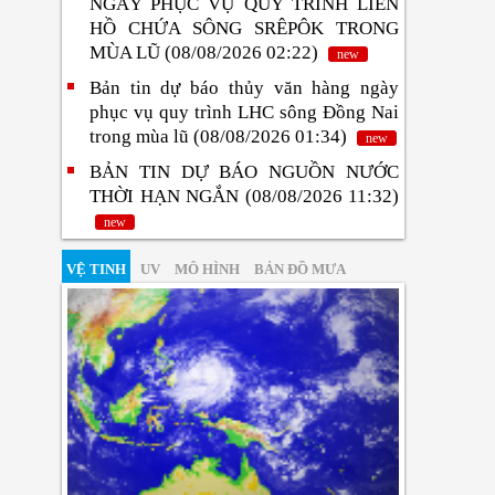
NGÀY PHỤC VỤ QUY TRÌNH LIÊN
HỒ CHỨA SÔNG SRÊPÔK TRONG
MÙA LŨ (08/08/2026 02:22)
new
Bản tin dự báo thủy văn hàng ngày
phục vụ quy trình LHC sông Đồng Nai
trong mùa lũ (08/08/2026 01:34)
new
BẢN TIN DỰ BÁO NGUỒN NƯỚC
THỜI HẠN NGẮN (08/08/2026 11:32)
new
VỆ TINH
UV
MÔ HÌNH
BẢN ĐỒ MƯA