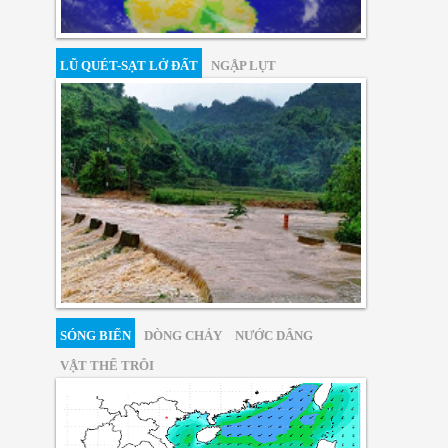
LŨ QUÉT-SẠT LỞ ĐẤT
NGẬP LỤT
SÓNG BIỂN
DÒNG CHẢY
NƯỚC DÂNG
VẬT THỂ TRÔI