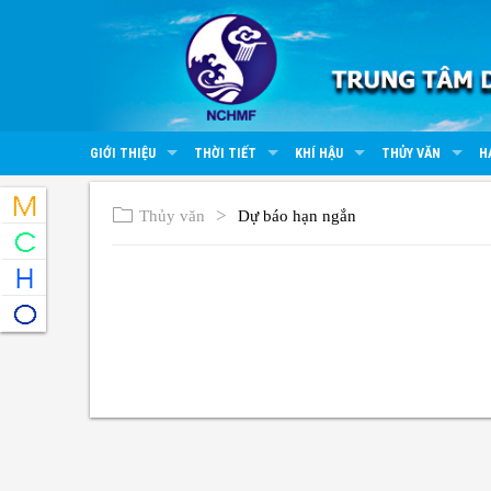
GIỚI THIỆU
THỜI TIẾT
KHÍ HẬU
THỦY VĂN
H
Thủy văn
Dự báo hạn ngắn