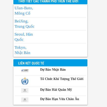
THỜI TIẾT CÁC THÀNH PHỐ TRÊN THẾ GIỚI
Ulan-Bato,
Mông Cổ
BeiJing,
Trung Quốc
Seoul, Hàn
Quốc
Tokyo,
Nhật Bản
BangKok,
LIÊN KẾT QUỐC TẾ
Thái Lan
Dự Báo Nhật Bản
Manila,
Philippin
Tổ Chức Khí Tượng Thế Giới
Phnom-
Dự Báo Hải Quân Mỹ
Penh,
Campuchia
Dự Báo Hạn Vừa Châu Âu