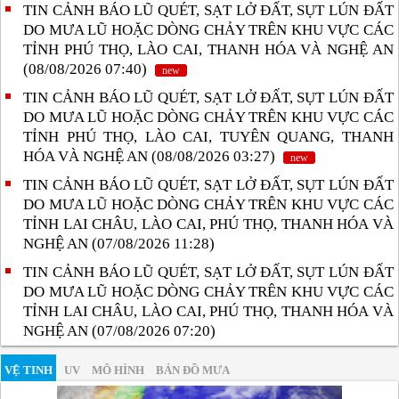
TIN CẢNH BÁO LŨ QUÉT, SẠT LỞ ĐẤT, SỤT LÚN ĐẤT
DO MƯA LŨ HOẶC DÒNG CHẢY TRÊN KHU VỰC CÁC
TỈNH PHÚ THỌ, LÀO CAI, THANH HÓA VÀ NGHỆ AN
(08/08/2026 07:40)
new
TIN CẢNH BÁO LŨ QUÉT, SẠT LỞ ĐẤT, SỤT LÚN ĐẤT
DO MƯA LŨ HOẶC DÒNG CHẢY TRÊN KHU VỰC CÁC
TỈNH PHÚ THỌ, LÀO CAI, TUYÊN QUANG, THANH
HÓA VÀ NGHỆ AN (08/08/2026 03:27)
new
TIN CẢNH BÁO LŨ QUÉT, SẠT LỞ ĐẤT, SỤT LÚN ĐẤT
DO MƯA LŨ HOẶC DÒNG CHẢY TRÊN KHU VỰC CÁC
TỈNH LAI CHÂU, LÀO CAI, PHÚ THỌ, THANH HÓA VÀ
NGHỆ AN (07/08/2026 11:28)
TIN CẢNH BÁO LŨ QUÉT, SẠT LỞ ĐẤT, SỤT LÚN ĐẤT
DO MƯA LŨ HOẶC DÒNG CHẢY TRÊN KHU VỰC CÁC
TỈNH LAI CHÂU, LÀO CAI, PHÚ THỌ, THANH HÓA VÀ
NGHỆ AN (07/08/2026 07:20)
VỆ TINH
UV
MÔ HÌNH
BẢN ĐỒ MƯA