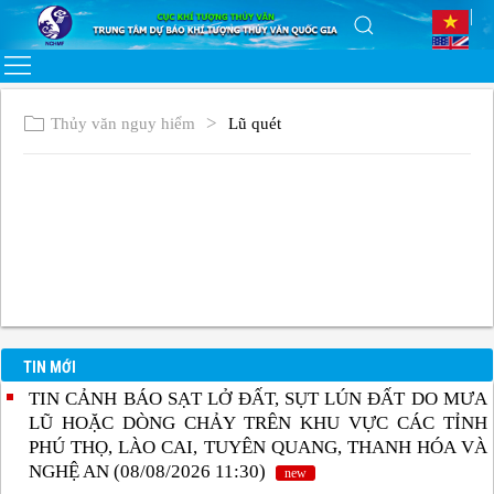
Thủy văn nguy hiểm
Lũ quét
TIN MỚI
TIN CẢNH BÁO SẠT LỞ ĐẤT, SỤT LÚN ĐẤT DO MƯA
LŨ HOẶC DÒNG CHẢY TRÊN KHU VỰC CÁC TỈNH
PHÚ THỌ, LÀO CAI, TUYÊN QUANG, THANH HÓA VÀ
NGHỆ AN (08/08/2026 11:30)
new