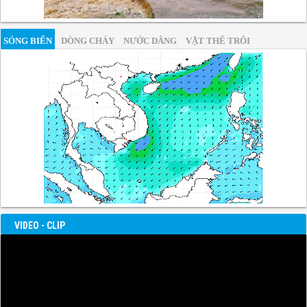
SÓNG BIỂN
DÒNG CHẢY
NƯỚC DÂNG
VẬT THỂ TRÔI
VIDEO - CLIP