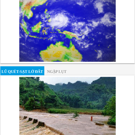
LŨ QUÉT-SẠT LỞ ĐẤT
NGẬP LỤT