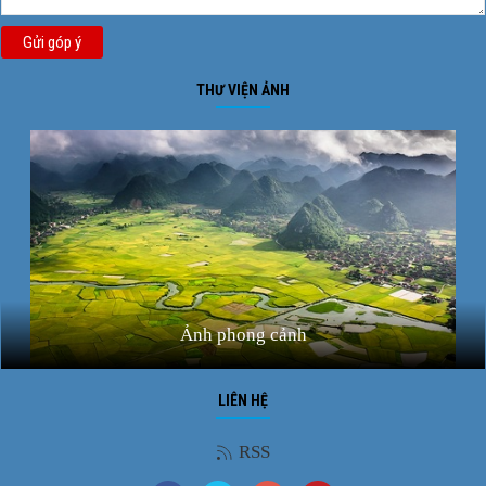
Gửi góp ý
THƯ VIỆN ẢNH
Ảnh phong cảnh
LIÊN HỆ
RSS