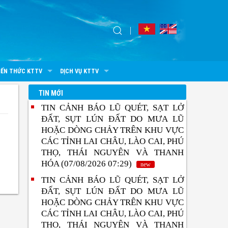
IẾN THỨC KTTV
DỊCH VỤ KTTV
TIN MỚI
TIN CẢNH BÁO LŨ QUÉT, SẠT LỞ
ĐẤT, SỤT LÚN ĐẤT DO MƯA LŨ
HOẶC DÒNG CHẢY TRÊN KHU VỰC
CÁC TỈNH LAI CHÂU, LÀO CAI, PHÚ
THỌ, THÁI NGUYÊN VÀ THANH
HÓA (07/08/2026 07:29)
new
TIN CẢNH BÁO LŨ QUÉT, SẠT LỞ
ĐẤT, SỤT LÚN ĐẤT DO MƯA LŨ
HOẶC DÒNG CHẢY TRÊN KHU VỰC
CÁC TỈNH LAI CHÂU, LÀO CAI, PHÚ
THỌ, THÁI NGUYÊN VÀ THANH