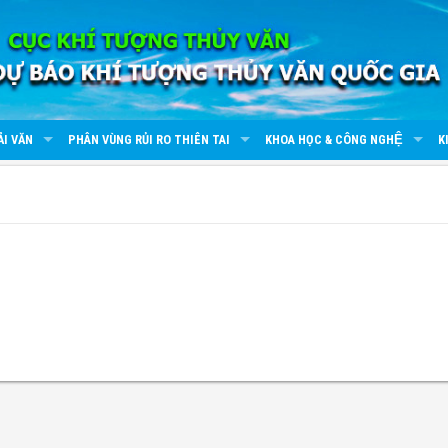
ẢI VĂN
PHÂN VÙNG RỦI RO THIÊN TAI
KHOA HỌC & CÔNG NGHỆ
K