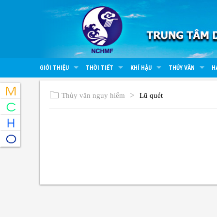
GIỚI THIỆU
THỜI TIẾT
KHÍ HẬU
THỦY VĂN
H
Thủy văn nguy hiểm
Lũ quét