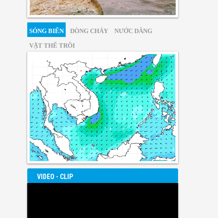
SÓNG BIỂN
DÒNG CHẢY
NƯỚC DÂNG
VẬT THỂ TRÔI
VIDEO - CLIP