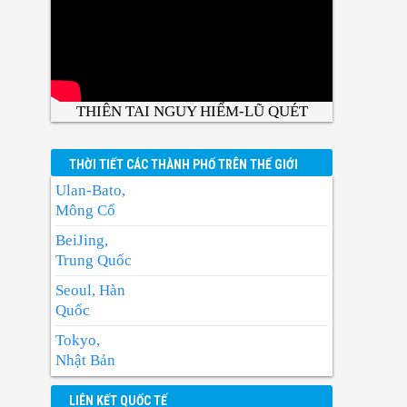
THIÊN TAI NGUY HIỂM-LŨ QUÉT
THỜI TIẾT CÁC THÀNH PHỐ TRÊN THẾ GIỚI
Ulan-Bato,
Mông Cổ
BeiJing,
Trung Quốc
Seoul, Hàn
Quốc
Tokyo,
Nhật Bản
BangKok,
LIÊN KẾT QUỐC TẾ