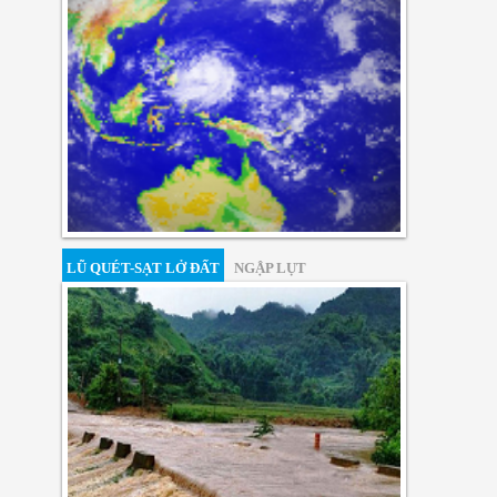
LŨ QUÉT-SẠT LỞ ĐẤT
NGẬP LỤT