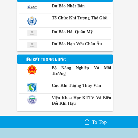
Thái Lan
Dự Báo Nhật Bản
Manila,
Philippin
Tổ Chức Khí Tượng Thế Giới
Phnom-
Dự Báo Hải Quân Mỹ
Penh,
Campuchia
Dự Báo Hạn Vừa Châu Âu
LIÊN KẾT TRONG NƯỚC
Bộ Nông Nghiệp Và Môi
Trường
Cục Khí Tượng Thủy Văn
Viện Khoa Học KTTV Và Biến
Đổi Khí Hậu
To Top