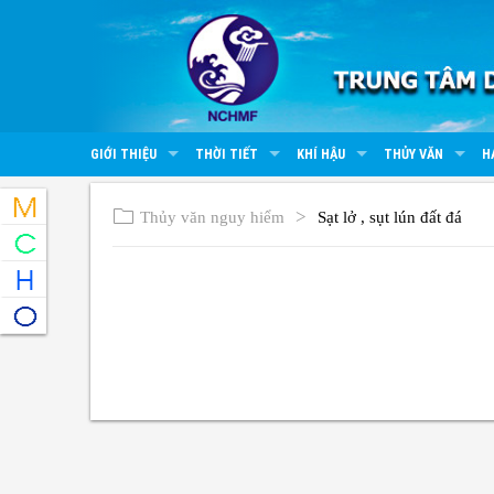
GIỚI THIỆU
THỜI TIẾT
KHÍ HẬU
THỦY VĂN
H
Thủy văn nguy hiểm
Sạt lở , sụt lún đất đá