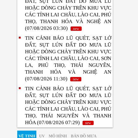
ĐẤT, SỤT LÚN ĐẤT DO MƯA LŨ
HOẶC DÒNG CHẢY TRÊN KHU VỰC
CÁC TỈNH LAI CHÂU, LÀO CAI, PHÚ
THỌ, THANH HÓA VÀ NGHỆ AN
(07/08/2026 03:30)
new
TIN CẢNH BÁO LŨ QUÉT, SẠT LỞ
ĐẤT, SỤT LÚN ĐẤT DO MƯA LŨ
HOẶC DÒNG CHẢY TRÊN KHU VỰC
CÁC TỈNH LAI CHÂU, LÀO CAI, SƠN
LA, PHÚ THỌ, THÁI NGUYÊN,
THANH HÓA VÀ NGHỆ AN
(07/08/2026 11:30)
new
TIN CẢNH BÁO LŨ QUÉT, SẠT LỞ
ĐẤT, SỤT LÚN ĐẤT DO MƯA LŨ
HOẶC DÒNG CHẢY TRÊN KHU VỰC
CÁC TỈNH LAI CHÂU, LÀO CAI, PHÚ
THỌ, THÁI NGUYÊN VÀ THANH
HÓA (07/08/2026 07:29)
new
VỆ TINH
UV
MÔ HÌNH
BẢN ĐỒ MƯA