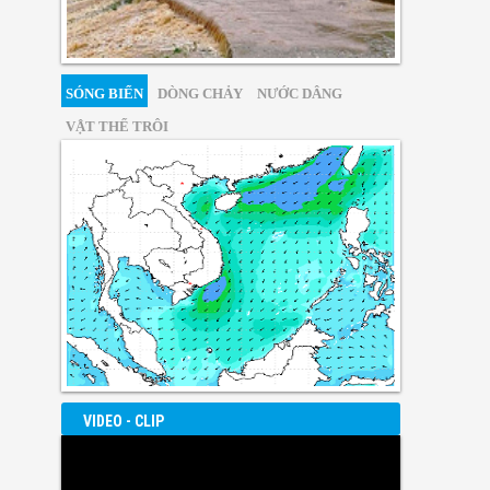
SÓNG BIỂN
DÒNG CHẢY
NƯỚC DÂNG
VẬT THỂ TRÔI
VIDEO - CLIP