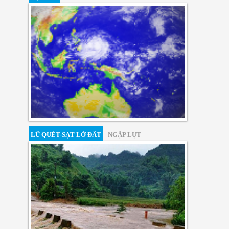
LŨ QUÉT-SẠT LỞ ĐẤT
NGẬP LỤT