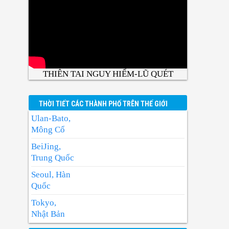
THIÊN TAI NGUY HIỂM-LŨ QUÉT
THỜI TIẾT CÁC THÀNH PHỐ TRÊN THẾ GIỚI
Ulan-Bato,
Mông Cổ
BeiJing,
Trung Quốc
Seoul, Hàn
Quốc
Tokyo,
Nhật Bản