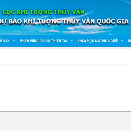
ẢI VĂN
PHÂN VÙNG RỦI RO THIÊN TAI
KHOA HỌC & CÔNG NGHỆ
K