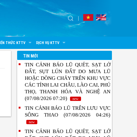
IẾN THỨC KTTV
DỊCH VỤ KTTV
TIN MỚI
TIN CẢNH BÁO LŨ QUÉT, SẠT LỞ
ĐẤT, SỤT LÚN ĐẤT DO MƯA LŨ
HOẶC DÒNG CHẢY TRÊN KHU VỰC
CÁC TỈNH LAI CHÂU, LÀO CAI, PHÚ
THỌ, THANH HÓA VÀ NGHỆ AN
(07/08/2026 07:20)
new
TIN CẢNH BÁO LŨ TRÊN LƯU VỰC
SÔNG THAO (07/08/2026 04:26)
new
TIN CẢNH BÁO LŨ QUÉT, SẠT LỞ