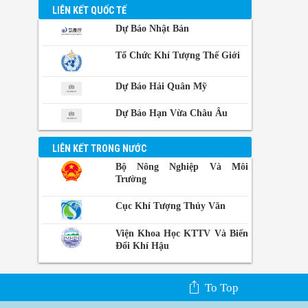
BangKok,
LIÊN KẾT QUỐC TẾ
Thái Lan
Dự Báo Nhật Bản
Manila,
Philippin
Tổ Chức Khí Tượng Thế Giới
Phnom-
Dự Báo Hải Quân Mỹ
Penh,
Campuchia
Dự Báo Hạn Vừa Châu Âu
LIÊN KẾT TRONG NƯỚC
Bộ Nông Nghiệp Và Môi
Trường
Cục Khí Tượng Thủy Văn
Viện Khoa Học KTTV Và Biến
Đổi Khí Hậu
To Top