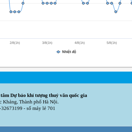
2/8(1h)
3/8(1h)
4/8(1h)
5/8(1h)
Nhiệt độ
 tâm Dự báo khí tượng thuỷ văn quốc gia
úc Kháng, Thành phố Hà Nội.
-32673199 - số máy lẻ 701