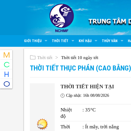
GIỚI THIỆU
THỜI TIẾT
KHÍ HẬU
THỦY VĂN
H
Thời tiết
Thời tiết 10 ngày tới
THỜI TIẾT THỤC PHÁN (CAO BẰNG
THỜI TIẾT HIỆN TẠI
Cập nhật: 16h 08/08/2026
Nhiệt
: 35°C
độ
Thời
: Ít mây, trời nắng