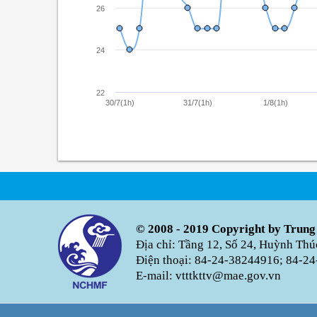
26
24
22
30/7(1h)
31/7(1h)
1/8(1h)
© 2008 - 2019 Copyright by Trung
Địa chỉ: Tầng 12, Số 24, Huỳnh Th
Điện thoại: 84-24-38244916; 84-24
E-mail: vtttkttv@mae.gov.vn