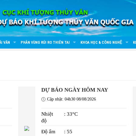
ẢI VĂN
PHÂN VÙNG RỦI RO THIÊN TAI
KHOA HỌC & CÔNG NGHỆ
K
)
DỰ BÁO NGÀY HÔM NAY
Cập nhật: 04h30 08/08/2026
Nhiệt
: 33°C
độ
Độ ẩm
: 55