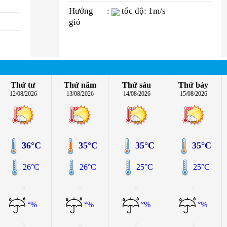
Hướng
:
tốc độ: 1m/s
gió
Thứ tư
Thứ năm
Thứ sáu
Thứ bảy
12/08/2026
13/08/2026
14/08/2026
15/08/2026
36°C
35°C
35°C
35°C
26°C
26°C
25°C
25°C
°%
°%
°%
°%