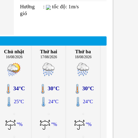
Hướng
:
tốc độ: 1m/s
gió
Chủ nhật
Thứ hai
Thứ ba
16/08/2026
17/08/2026
18/08/2026
34°C
30°C
30°C
25°C
24°C
24°C
°%
°%
°%