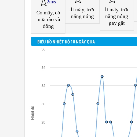
2m/s
Ít mây, trời
Ít mây, trời
Có mây, có
nắng nóng
nắng nóng
mưa rào và
gay gắt
dông
BIỂU ĐỒ NHIỆT ĐỘ 10 NGÀY QUA
36
34
32
30
Nhiệt độ
28