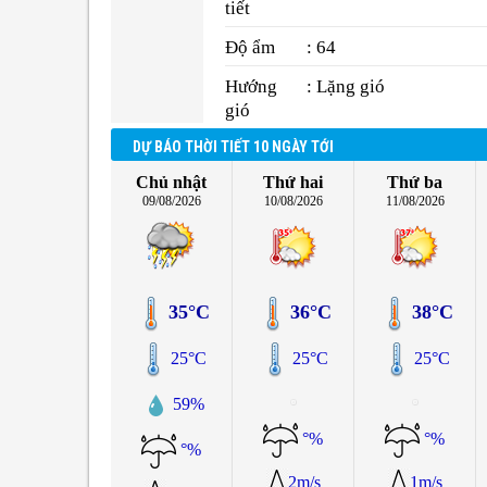
tiết
Độ ẩm
: 64
Hướng
: Lặng gió
gió
DỰ BÁO THỜI TIẾT 10 NGÀY TỚI
Chủ nhật
Thứ hai
Thứ ba
09/08/2026
10/08/2026
11/08/2026
35°C
36°C
38°C
25°C
25°C
25°C
59%
°%
°%
°%
2m/s
1m/s