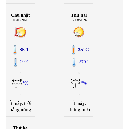
Chủ nhật
Thứ hai
16/08/2026
17/08/2026
35°C
35°C
29°C
29°C
°%
°%
Ít mây, trời
Ít mây,
nắng nóng
không mưa
Thứ ba