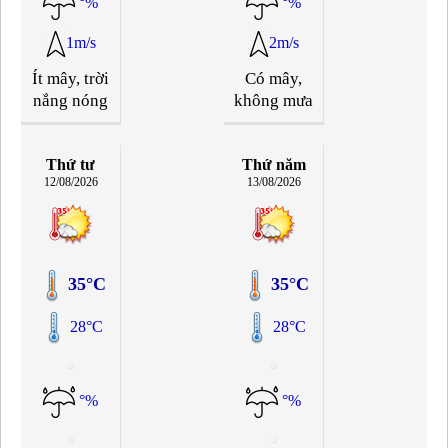
°%
°%
1m/s
2m/s
Ít mây, trời
Có mây,
nắng nóng
không mưa
Thứ tư
Thứ năm
12/08/2026
13/08/2026
35°C
35°C
28°C
28°C
°%
°%