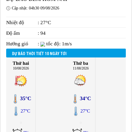
Cập nhật: 04h30 09/08/2026
Nhiệt độ
: 27°C
Độ ẩm
: 94
Hướng gió
:
tốc độ: 1m/s
DỰ BÁO THỜI TIẾT 10 NGÀY TỚI
Thứ hai
Thứ ba
10/08/2026
11/08/2026
35°C
34°C
27°C
27°C