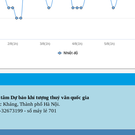
2/8(1h)
3/8(1h)
4/8(1h)
5/8(1h)
Nhiệt độ
 tâm Dự báo khí tượng thuỷ văn quốc gia
úc Kháng, Thành phố Hà Nội.
-32673199 - số máy lẻ 701