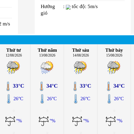
Hướng
:
tốc độ: 5m/s
gió
2 m/s
Thứ tư
Thứ năm
Thứ sáu
Thứ bảy
12/08/2026
13/08/2026
14/08/2026
15/08/2026
33°C
34°C
33°C
34°C
26°C
26°C
26°C
26°C
°%
°%
°%
°%