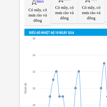
6m/s
Có mây, có
Có mây, có
Có mây, có
mưa rào và
mưa rào và
mưa rào và
dông
dông
dông
BIỂU ĐỒ NHIỆT ĐỘ 10 NGÀY QUA
36
34
32
Nhiệt độ
30
28