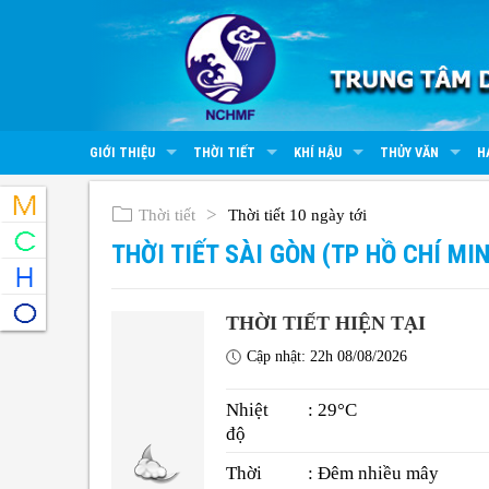
GIỚI THIỆU
THỜI TIẾT
KHÍ HẬU
THỦY VĂN
H
Thời tiết
Thời tiết 10 ngày tới
THỜI TIẾT SÀI GÒN (TP HỒ CHÍ MI
THỜI TIẾT HIỆN TẠI
Cập nhật: 22h 08/08/2026
Nhiệt
: 29°C
độ
Thời
: Đêm nhiều mây