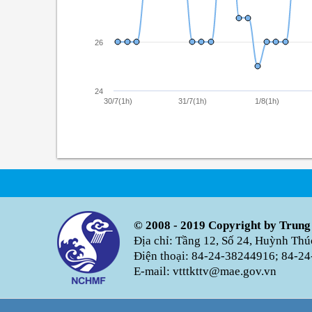
26
24
30/7(1h)
31/7(1h)
1/8(1h)
© 2008 - 2019 Copyright by Trung
Địa chỉ: Tầng 12, Số 24, Huỳnh Th
Điện thoại: 84-24-38244916; 84-24
E-mail: vtttkttv@mae.gov.vn