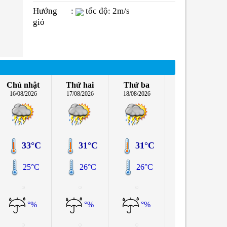
Hướng
:
tốc độ: 2m/s
gió
Chủ nhật
Thứ hai
Thứ ba
16/08/2026
17/08/2026
18/08/2026
33°C
31°C
31°C
25°C
26°C
26°C
°%
°%
°%