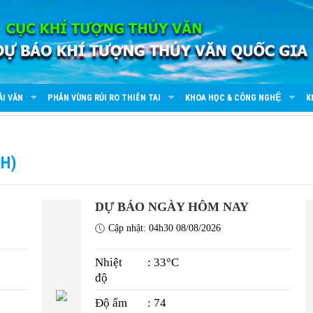
ẢI VĂN
PHÂN VÙNG RỦI RO THIÊN TAI
KHOA HỌC & CÔNG NGHỆ
K
NH)
DỰ BÁO NGÀY HÔM NAY
Cập nhật: 04h30 08/08/2026
Nhiệt
: 33°C
độ
Độ ẩm
: 74