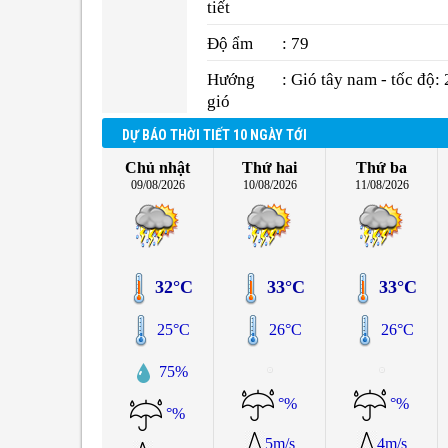
tiết
Độ ẩm
: 79
Hướng
: Gió tây nam - tốc độ: 
gió
DỰ BÁO THỜI TIẾT 10 NGÀY TỚI
Chủ nhật
Thứ hai
Thứ ba
09/08/2026
10/08/2026
11/08/2026
32°C
33°C
33°C
25°C
26°C
26°C
75%
°%
°%
°%
5m/s
4m/s