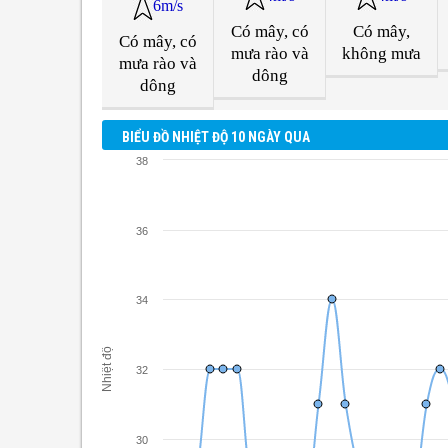
6m/s
Có mây, có
Có mây,
Có mây, có
mưa rào và
không mưa
mưa rào và
dông
dông
BIỂU ĐỒ NHIỆT ĐỘ 10 NGÀY QUA
38
36
34
Nhiệt độ
32
30