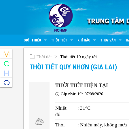
GIỚI THIỆU
THỜI TIẾT
KHÍ HẬU
THỦY VĂN
H
Thời tiết
Thời tiết 10 ngày tới
THỜI TIẾT QUY NHƠN (GIA LAI)
THỜI TIẾT HIỆN TẠI
Cập nhật: 19h 07/08/2026
Nhiệt
: 31°C
độ
Thời
: Nhiều mây, không mưa