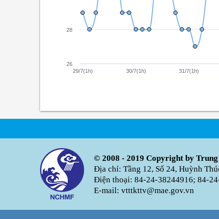
28
26
29/7(1h)
30/7(1h)
31/7(1h)
© 2008 - 2019 Copyright by Trung
Địa chỉ: Tầng 12, Số 24, Huỳnh Th
Điện thoại: 84-24-38244916; 84-24
E-mail: vtttkttv@mae.gov.vn