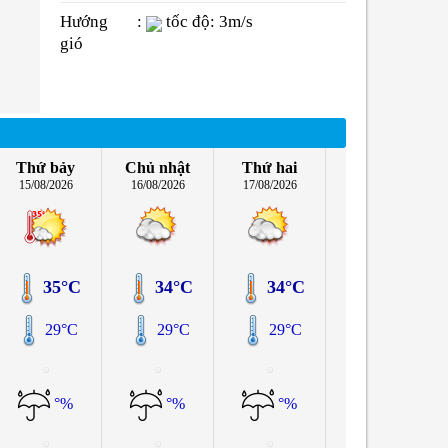
Hướng
:
tốc độ: 3m/s
gió
Thứ bảy
Chủ nhật
Thứ hai
15/08/2026
16/08/2026
17/08/2026
35°C
34°C
34°C
29°C
29°C
29°C
°%
°%
°%