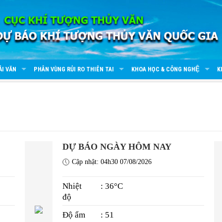
ẢI VĂN
PHÂN VÙNG RỦI RO THIÊN TAI
KHOA HỌC & CÔNG NGHỆ
K
DỰ BÁO NGÀY HÔM NAY
Cập nhật: 04h30 07/08/2026
Nhiệt
: 36°C
độ
Độ ẩm
: 51