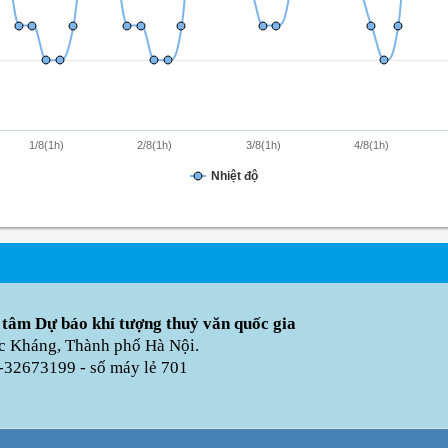
1/8(1h)
2/8(1h)
3/8(1h)
4/8(1h)
Nhiệt độ
 tâm Dự báo khí tượng thuỷ văn quốc gia
úc Kháng, Thành phố Hà Nội.
-32673199 - số máy lẻ 701