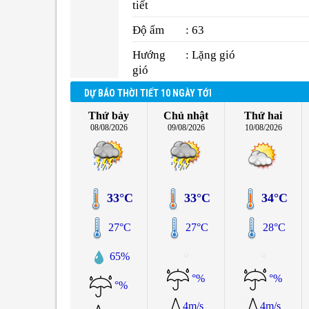
tiết
Độ ẩm
: 63
Hướng
: Lặng gió
gió
DỰ BÁO THỜI TIẾT 10 NGÀY TỚI
Thứ bảy
Chủ nhật
Thứ hai
08/08/2026
09/08/2026
10/08/2026
33°C
33°C
34°C
27°C
27°C
28°C
65%
°%
°%
°%
4m/s
4m/s