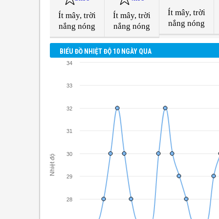
Ít mây, trời
Ít mây, trời
Ít mây, trời
nắng nóng
nắng nóng
nắng nóng
BIỂU ĐỒ NHIỆT ĐỘ 10 NGÀY QUA
34
33
32
31
30
Nhiệt độ
29
28