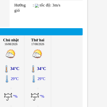
Hướng
:
tốc độ: 3m/s
gió
Chủ nhật
Thứ hai
16/08/2026
17/08/2026
34°C
34°C
29°C
29°C
°%
°%