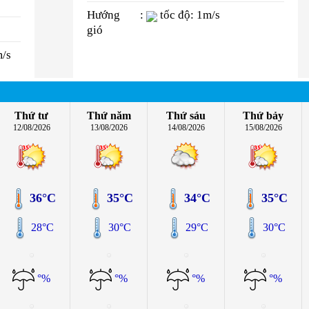
Hướng
:
tốc độ: 1m/s
gió
m/s
Thứ tư
Thứ năm
Thứ sáu
Thứ bảy
12/08/2026
13/08/2026
14/08/2026
15/08/2026
36°C
35°C
34°C
35°C
28°C
30°C
29°C
30°C
°%
°%
°%
°%