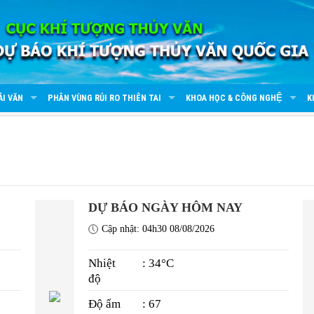
ẢI VĂN
PHÂN VÙNG RỦI RO THIÊN TAI
KHOA HỌC & CÔNG NGHỆ
K
DỰ BÁO NGÀY HÔM NAY
Cập nhật: 04h30 08/08/2026
Nhiệt
: 34°C
độ
Độ ẩm
: 67