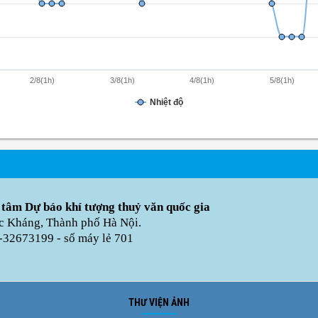
2/8(1h)
3/8(1h)
4/8(1h)
5/8(1h)
Nhiệt độ
 tâm Dự báo khí tượng thuỷ văn quốc gia
úc Kháng, Thành phố Hà Nội.
-32673199 - số máy lẻ 701
THƯ VIỆN ẢNH