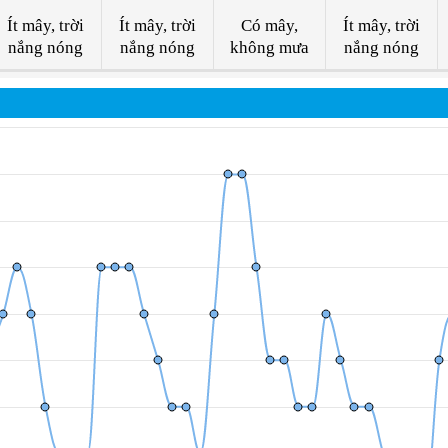
Ít mây, trời
Ít mây, trời
Có mây,
Ít mây, trời
nắng nóng
nắng nóng
không mưa
nắng nóng