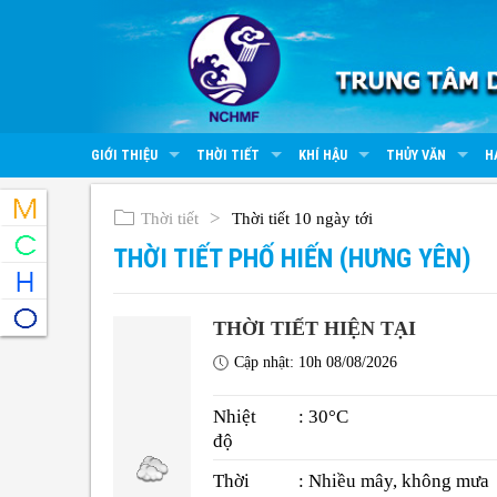
GIỚI THIỆU
THỜI TIẾT
KHÍ HẬU
THỦY VĂN
H
Thời tiết
Thời tiết 10 ngày tới
THỜI TIẾT PHỐ HIẾN (HƯNG YÊN)
THỜI TIẾT HIỆN TẠI
Cập nhật: 10h 08/08/2026
Nhiệt
: 30°C
độ
Thời
: Nhiều mây, không mưa