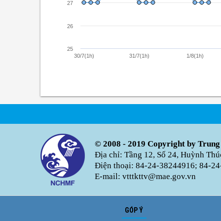
27
26
25
30/7(1h)
31/7(1h)
1/8(1h)
© 2008 - 2019 Copyright by Trung
Địa chỉ: Tầng 12, Số 24, Huỳnh Th
Điện thoại: 84-24-38244916; 84-24
E-mail: vtttkttv@mae.gov.vn
GÓP Ý