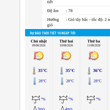
tiết
Độ ẩm
: 78
Hướng
: Gió tây bắc - tốc độ: 2 
gió
DỰ BÁO THỜI TIẾT 10 NGÀY TỚI
Chủ nhật
Thứ hai
Thứ ba
09/08/2026
10/08/2026
11/08/2026
35°C
35°C
36°C
28°C
28°C
28°C
°%
°%
°%
3m/s
4m/s