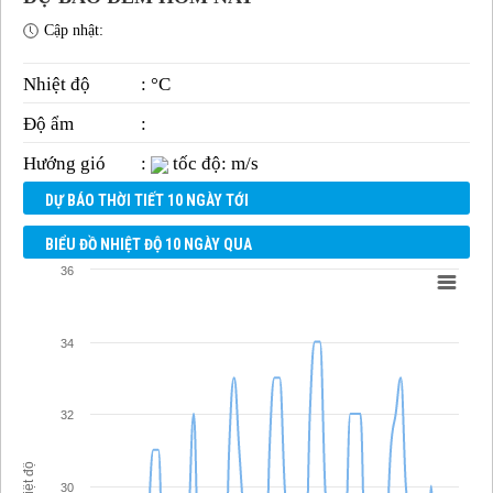
Cập nhật:
Nhiệt độ
: °C
Độ ẩm
:
Hướng gió
:
tốc độ: m/s
DỰ BÁO THỜI TIẾT 10 NGÀY TỚI
BIỂU ĐỒ NHIỆT ĐỘ 10 NGÀY QUA
36
34
32
Nhiệt độ
30