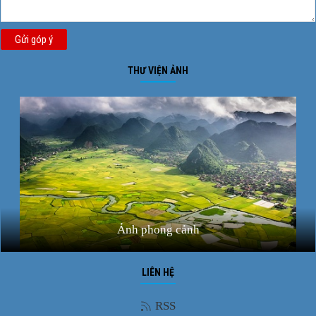
Gửi góp ý
THƯ VIỆN ẢNH
Ảnh phong cảnh
LIÊN HỆ
RSS