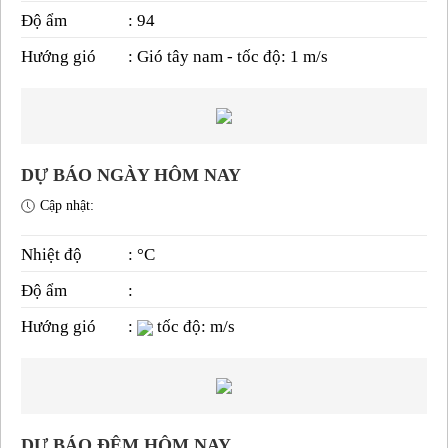
Độ ẩm
: 94
Hướng gió
: Gió tây nam - tốc độ: 1 m/s
DỰ BÁO NGÀY HÔM NAY
Cập nhật:
Nhiệt độ
: °C
Độ ẩm
:
Hướng gió
:
tốc độ: m/s
DỰ BÁO ĐÊM HÔM NAY