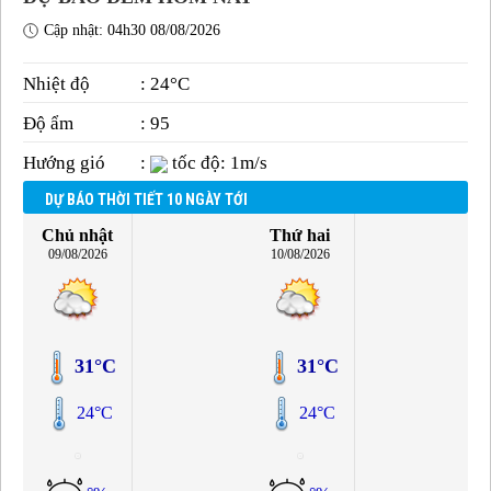
Cập nhật: 04h30 08/08/2026
Nhiệt độ
: 24°C
Độ ẩm
: 95
Hướng gió
:
tốc độ: 1m/s
DỰ BÁO THỜI TIẾT 10 NGÀY TỚI
Chủ nhật
Thứ hai
09/08/2026
10/08/2026
31°C
31°C
24°C
24°C