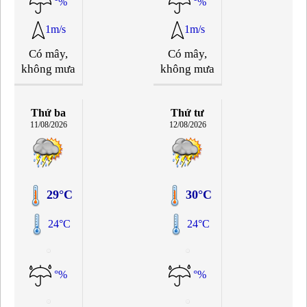
°%
°%
1m/s
1m/s
Có mây,
Có mây,
không mưa
không mưa
Thứ ba
Thứ tư
11/08/2026
12/08/2026
29°C
30°C
24°C
24°C
°%
°%