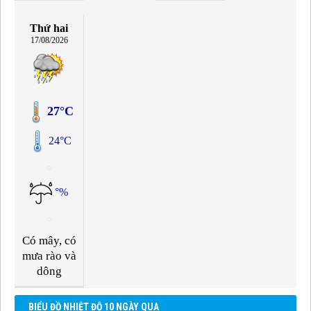
Thứ hai
17/08/2026
27°C
24°C
°%
Có mây, có
mưa rào và
dông
BIỂU ĐỒ NHIỆT ĐỘ 10 NGÀY QUA