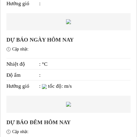
Hướng gió
:
DỰ BÁO NGÀY HÔM NAY
Cập nhật:
Nhiệt độ
: °C
Độ ẩm
:
Hướng gió
:
tốc độ: m/s
DỰ BÁO ĐÊM HÔM NAY
Cập nhật: