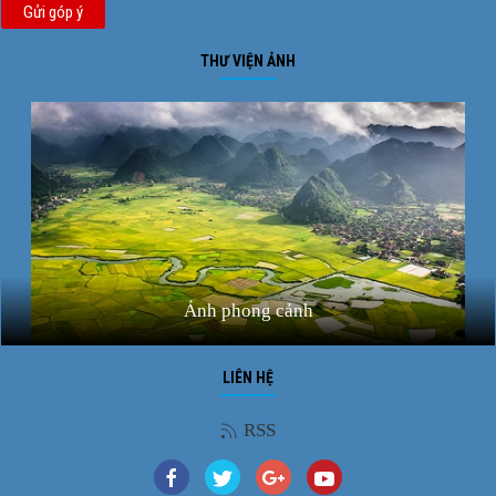
Gửi góp ý
THƯ VIỆN ẢNH
Ảnh phong cảnh
LIÊN HỆ
RSS