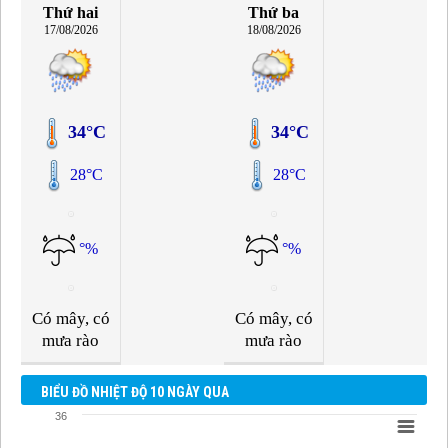
Thứ hai
Thứ ba
17/08/2026
18/08/2026
34°C
34°C
28°C
28°C
°%
°%
Có mây, có
Có mây, có
mưa rào
mưa rào
BIỂU ĐỒ NHIỆT ĐỘ 10 NGÀY QUA
36