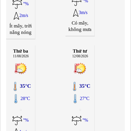
°%
°%
3m/s
2m/s
Có mây,
Ít mây, trời
không mưa
nắng nóng
Thứ ba
Thứ tư
11/08/2026
12/08/2026
35°C
35°C
28°C
27°C
°%
°%