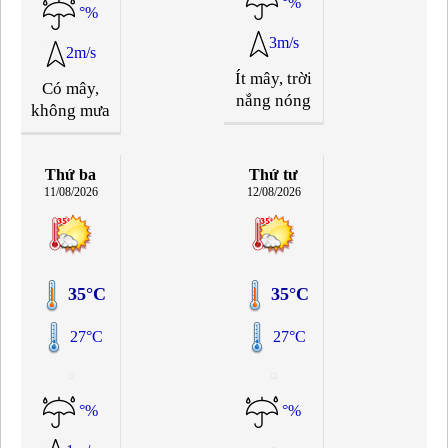
°%
°%
3m/s
2m/s
Ít mây, trời
Có mây,
nắng nóng
không mưa
Thứ ba
Thứ tư
11/08/2026
12/08/2026
35°C
35°C
27°C
27°C
°%
°%