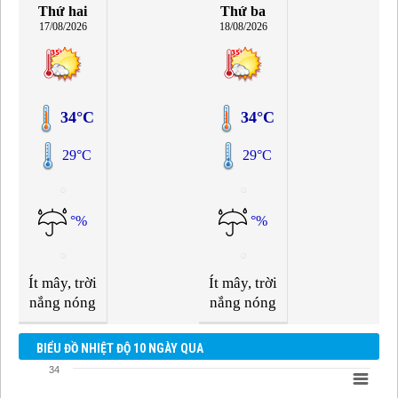
Thứ hai
Thứ ba
17/08/2026
18/08/2026
34°C
34°C
29°C
29°C
°%
°%
Ít mây, trời
Ít mây, trời
nắng nóng
nắng nóng
BIỂU ĐỒ NHIỆT ĐỘ 10 NGÀY QUA
34