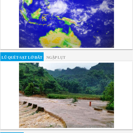
LŨ QUÉT-SẠT LỞ ĐẤT
NGẬP LỤT