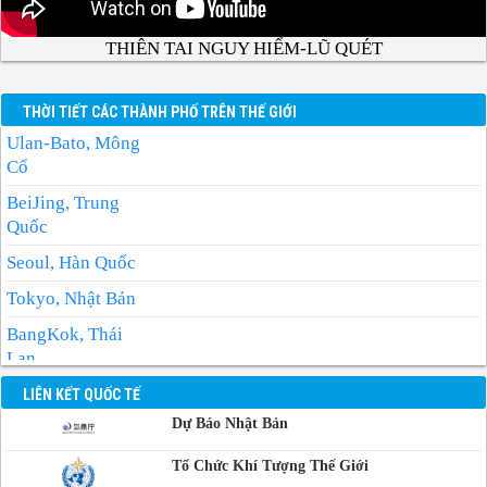
THIÊN TAI NGUY HIỂM-LŨ QUÉT
THỜI TIẾT CÁC THÀNH PHỐ TRÊN THẾ GIỚI
Ulan-Bato, Mông
Cổ
BeiJing, Trung
Quốc
Seoul, Hàn Quốc
Tokyo, Nhật Bản
BangKok, Thái
Lan
Manila, Philippin
LIÊN KẾT QUỐC TẾ
Dự Báo Nhật Bản
Phnom-Penh,
Campuchia
Tổ Chức Khí Tượng Thế Giới