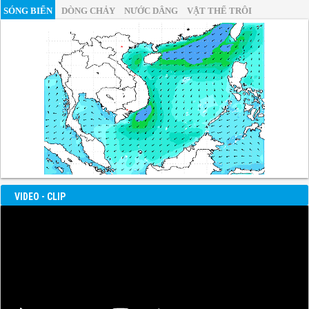
SÓNG BIỂN
DÒNG CHẢY
NƯỚC DÂNG
VẬT THỂ TRÔI
VIDEO - CLIP