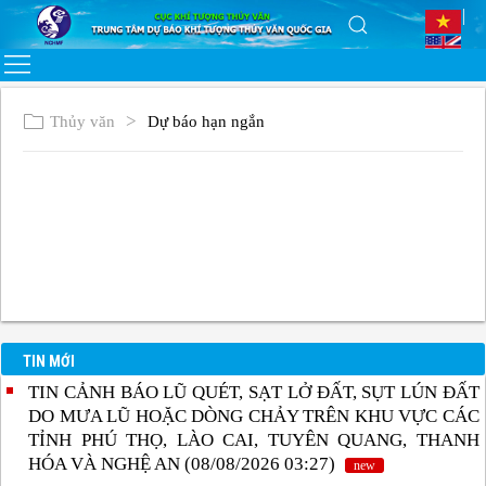
Thủy văn
Dự báo hạn ngắn
TIN MỚI
TIN CẢNH BÁO LŨ QUÉT, SẠT LỞ ĐẤT, SỤT LÚN ĐẤT
DO MƯA LŨ HOẶC DÒNG CHẢY TRÊN KHU VỰC CÁC
TỈNH PHÚ THỌ, LÀO CAI, TUYÊN QUANG, THANH
HÓA VÀ NGHỆ AN (08/08/2026 03:27)
new