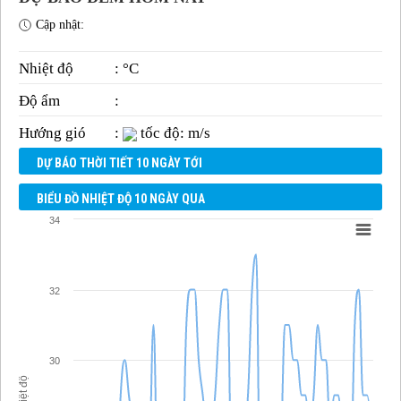
Cập nhật:
Nhiệt độ
: °C
Độ ẩm
:
Hướng gió
:
tốc độ: m/s
DỰ BÁO THỜI TIẾT 10 NGÀY TỚI
BIỂU ĐỒ NHIỆT ĐỘ 10 NGÀY QUA
34
32
30
Nhiệt độ