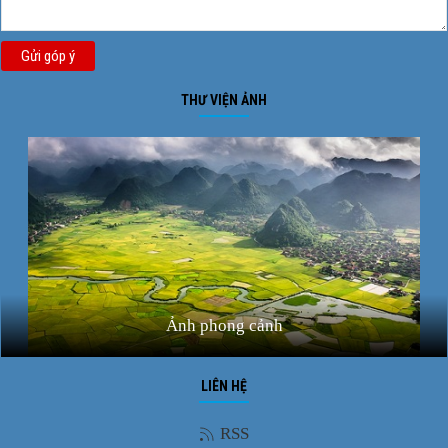
Gửi góp ý
THƯ VIỆN ẢNH
Ảnh phong cảnh
LIÊN HỆ
RSS