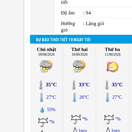
tiết
Độ ẩm
: 94
Hướng
: Lặng gió
gió
DỰ BÁO THỜI TIẾT 10 NGÀY TỚI
Chủ nhật
Thứ hai
Thứ ba
09/08/2026
10/08/2026
11/08/2026
35°C
33°C
35°C
27°C
26°C
27°C
55%
°%
°%
°%
1m/s
1m/s