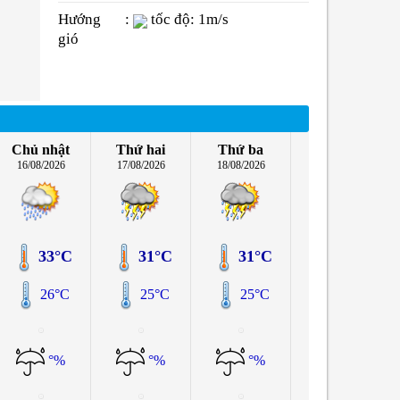
Hướng
:
tốc độ: 1m/s
gió
Chủ nhật
Thứ hai
Thứ ba
16/08/2026
17/08/2026
18/08/2026
33°C
31°C
31°C
26°C
25°C
25°C
°%
°%
°%