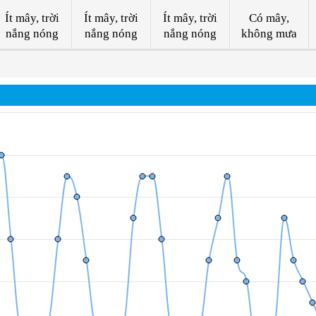
Ít mây, trời
Ít mây, trời
Ít mây, trời
Có mây,
nắng nóng
nắng nóng
nắng nóng
không mưa