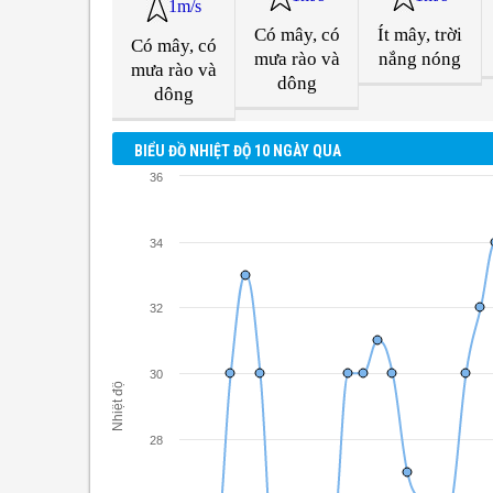
1m/s
Có mây, có
Ít mây, trời
Có mây, có
mưa rào và
nắng nóng
mưa rào và
dông
dông
BIỂU ĐỒ NHIỆT ĐỘ 10 NGÀY QUA
36
34
32
30
Nhiệt độ
28