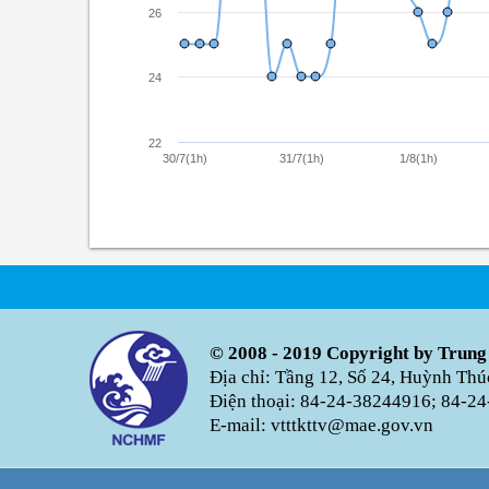
26
24
22
30/7(1h)
31/7(1h)
1/8(1h)
© 2008 - 2019 Copyright by Trung
Địa chỉ: Tầng 12, Số 24, Huỳnh Th
Điện thoại: 84-24-38244916; 84-24
E-mail: vtttkttv@mae.gov.vn