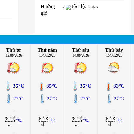
Hướng
:
tốc độ: 1m/s
gió
Thứ tư
Thứ năm
Thứ sáu
Thứ bảy
12/08/2026
13/08/2026
14/08/2026
15/08/2026
35°C
35°C
35°C
33°C
27°C
27°C
27°C
27°C
°%
°%
°%
°%