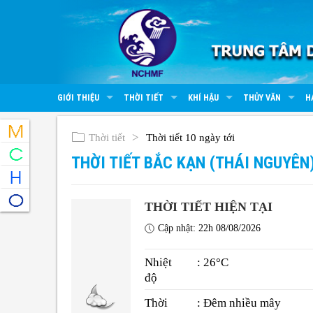
GIỚI THIỆU
THỜI TIẾT
KHÍ HẬU
THỦY VĂN
H
Thời tiết
Thời tiết 10 ngày tới
THỜI TIẾT BẮC KẠN (THÁI NGUYÊN
THỜI TIẾT HIỆN TẠI
Cập nhật: 22h 08/08/2026
Nhiệt
: 26°C
độ
Thời
: Đêm nhiều mây