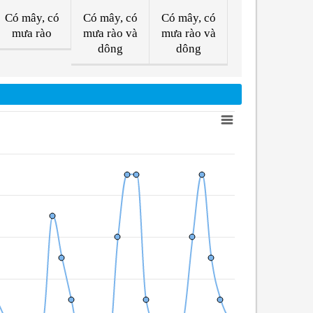
Có mây, có
Có mây, có
Có mây, có
mưa rào
mưa rào và
mưa rào và
dông
dông