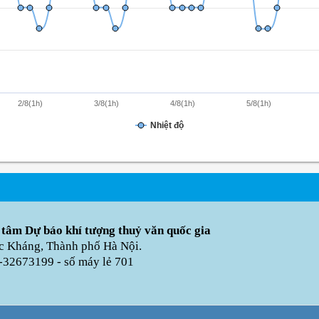
2/8(1h)
3/8(1h)
4/8(1h)
5/8(1h)
Nhiệt độ
 tâm Dự báo khí tượng thuỷ văn quốc gia
úc Kháng, Thành phố Hà Nội.
-32673199 - số máy lẻ 701