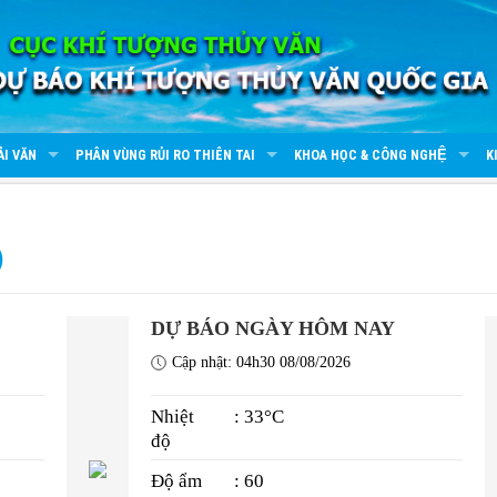
ẢI VĂN
PHÂN VÙNG RỦI RO THIÊN TAI
KHOA HỌC & CÔNG NGHỆ
K
)
DỰ BÁO NGÀY HÔM NAY
Cập nhật: 04h30 08/08/2026
Nhiệt
: 33°C
độ
Độ ẩm
: 60