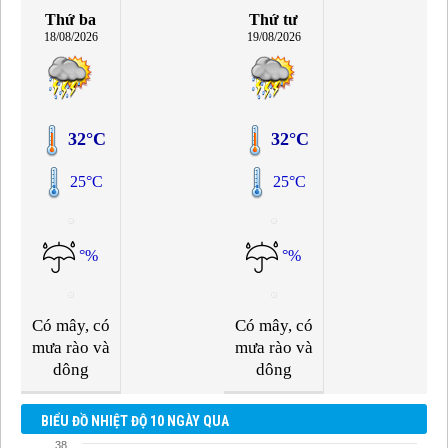
Thứ ba
Thứ tư
18/08/2026
19/08/2026
32°C
32°C
25°C
25°C
°%
°%
Có mây, có
Có mây, có
mưa rào và
mưa rào và
dông
dông
BIỂU ĐỒ NHIỆT ĐỘ 10 NGÀY QUA
38