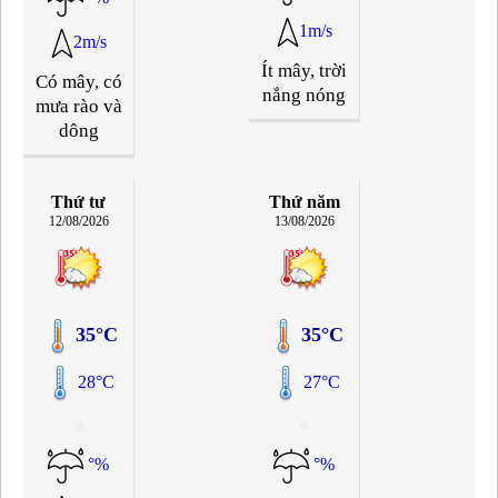
1m/s
2m/s
Ít mây, trời
Có mây, có
nắng nóng
mưa rào và
dông
Thứ tư
Thứ năm
12/08/2026
13/08/2026
35°C
35°C
28°C
27°C
°%
°%