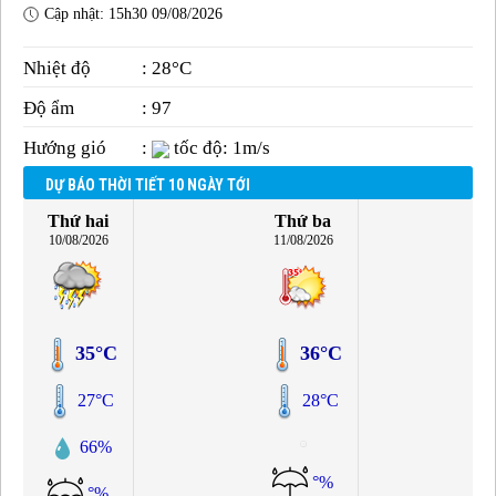
Cập nhật: 15h30 09/08/2026
Nhiệt độ
: 28°C
Độ ẩm
: 97
Hướng gió
:
tốc độ: 1m/s
DỰ BÁO THỜI TIẾT 10 NGÀY TỚI
Thứ hai
Thứ ba
10/08/2026
11/08/2026
35°C
36°C
27°C
28°C
66%
°%
°%