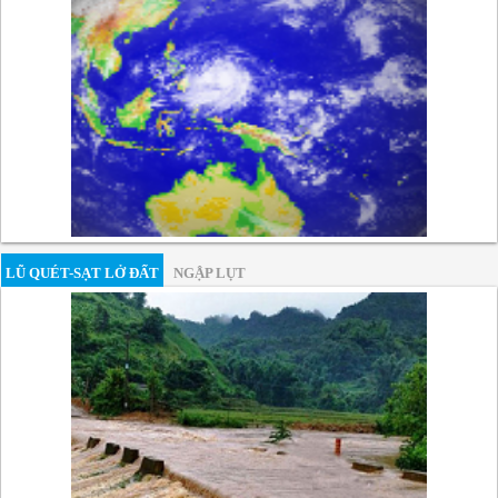
LŨ QUÉT-SẠT LỞ ĐẤT
NGẬP LỤT