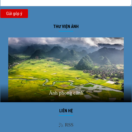
Gửi góp ý
THƯ VIỆN ẢNH
Ảnh phong cảnh
LIÊN HỆ
RSS