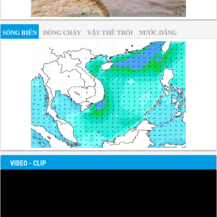
SÓNG BIỂN
DÒNG CHẢY
VẬT THỂ TRÔI
NƯỚC DÂNG
VIDEO - CLIP