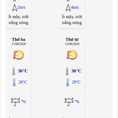
2m/s
4m/s
Ít mây, trời
Ít mây, trời
nắng nóng
nắng nóng
Thứ ba
Thứ tư
11/08/2026
12/08/2026
36°C
36°C
28°C
29°C
°%
°%