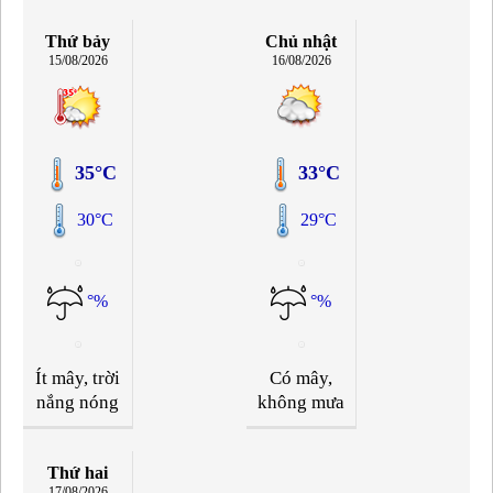
Thứ bảy
Chủ nhật
15/08/2026
16/08/2026
35°C
33°C
30°C
29°C
°%
°%
Ít mây, trời
Có mây,
nắng nóng
không mưa
Thứ hai
17/08/2026