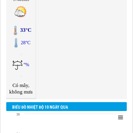
33°C
28°C
°%
Có mây,
không mưa
BIỂU ĐỒ NHIỆT ĐỘ 10 NGÀY QUA
36