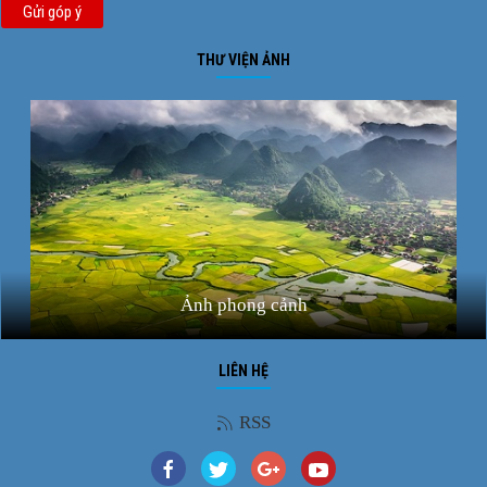
Gửi góp ý
THƯ VIỆN ẢNH
Ảnh phong cảnh
LIÊN HỆ
RSS