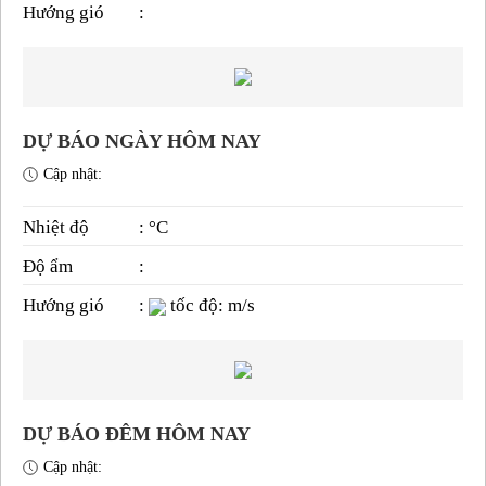
Hướng gió
:
DỰ BÁO NGÀY HÔM NAY
Cập nhật:
Nhiệt độ
: °C
Độ ẩm
:
Hướng gió
:
tốc độ: m/s
DỰ BÁO ĐÊM HÔM NAY
Cập nhật: