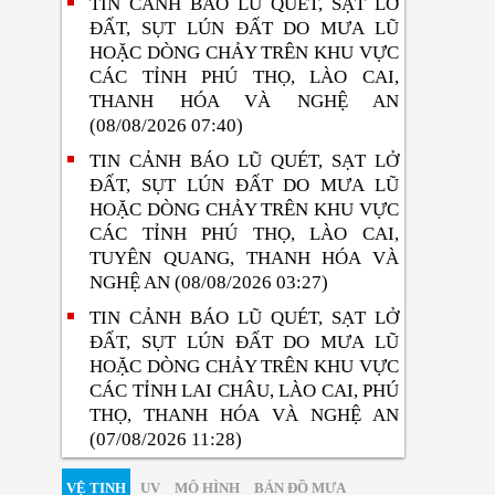
TIN CẢNH BÁO LŨ QUÉT, SẠT LỞ
ĐẤT, SỤT LÚN ĐẤT DO MƯA LŨ
HOẶC DÒNG CHẢY TRÊN KHU VỰC
CÁC TỈNH PHÚ THỌ, LÀO CAI,
THANH HÓA VÀ NGHỆ AN
(08/08/2026 07:40)
TIN CẢNH BÁO LŨ QUÉT, SẠT LỞ
ĐẤT, SỤT LÚN ĐẤT DO MƯA LŨ
HOẶC DÒNG CHẢY TRÊN KHU VỰC
CÁC TỈNH PHÚ THỌ, LÀO CAI,
TUYÊN QUANG, THANH HÓA VÀ
NGHỆ AN (08/08/2026 03:27)
TIN CẢNH BÁO LŨ QUÉT, SẠT LỞ
ĐẤT, SỤT LÚN ĐẤT DO MƯA LŨ
HOẶC DÒNG CHẢY TRÊN KHU VỰC
CÁC TỈNH LAI CHÂU, LÀO CAI, PHÚ
THỌ, THANH HÓA VÀ NGHỆ AN
(07/08/2026 11:28)
VỆ TINH
UV
MÔ HÌNH
BẢN ĐỒ MƯA