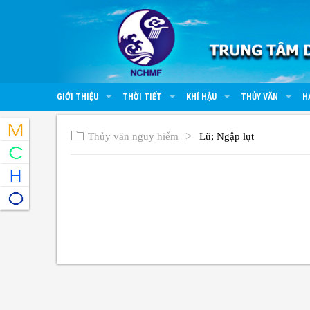
GIỚI THIỆU
THỜI TIẾT
KHÍ HẬU
THỦY VĂN
H
Thủy văn nguy hiểm
Lũ; Ngập lụt