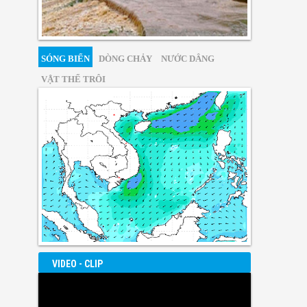
SÓNG BIỂN
DÒNG CHẢY
NƯỚC DÂNG
VẬT THỂ TRÔI
VIDEO - CLIP