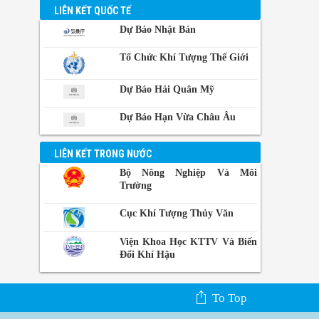
BangKok,
LIÊN KẾT QUỐC TẾ
Thái Lan
Dự Báo Nhật Bản
Manila,
Philippin
Tổ Chức Khí Tượng Thế Giới
Phnom-
Dự Báo Hải Quân Mỹ
Penh,
Campuchia
Dự Báo Hạn Vừa Châu Âu
LIÊN KẾT TRONG NƯỚC
Bộ Nông Nghiệp Và Môi
Trường
Cục Khí Tượng Thủy Văn
Viện Khoa Học KTTV Và Biến
Đổi Khí Hậu
To Top