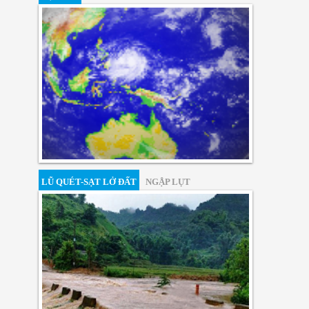
LŨ QUÉT-SẠT LỞ ĐẤT
NGẬP LỤT