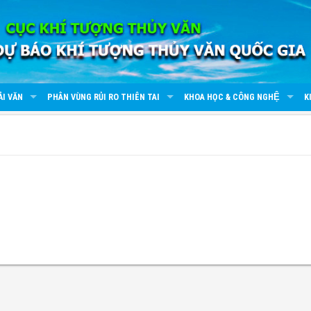
ẢI VĂN
PHÂN VÙNG RỦI RO THIÊN TAI
KHOA HỌC & CÔNG NGHỆ
K