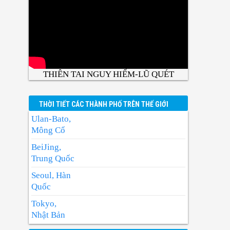
THIÊN TAI NGUY HIỂM-LŨ QUÉT
THỜI TIẾT CÁC THÀNH PHỐ TRÊN THẾ GIỚI
Ulan-Bato,
Mông Cổ
BeiJing,
Trung Quốc
Seoul, Hàn
Quốc
Tokyo,
Nhật Bản