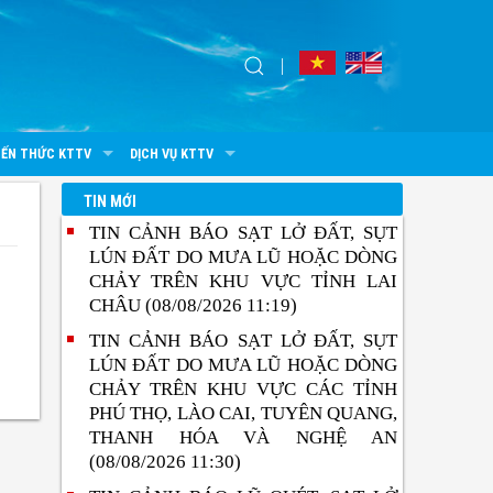
IẾN THỨC KTTV
DỊCH VỤ KTTV
TIN MỚI
TIN CẢNH BÁO SẠT LỞ ĐẤT, SỤT
LÚN ĐẤT DO MƯA LŨ HOẶC DÒNG
CHẢY TRÊN KHU VỰC TỈNH LAI
CHÂU (08/08/2026 11:19)
TIN CẢNH BÁO SẠT LỞ ĐẤT, SỤT
LÚN ĐẤT DO MƯA LŨ HOẶC DÒNG
CHẢY TRÊN KHU VỰC CÁC TỈNH
PHÚ THỌ, LÀO CAI, TUYÊN QUANG,
THANH HÓA VÀ NGHỆ AN
(08/08/2026 11:30)