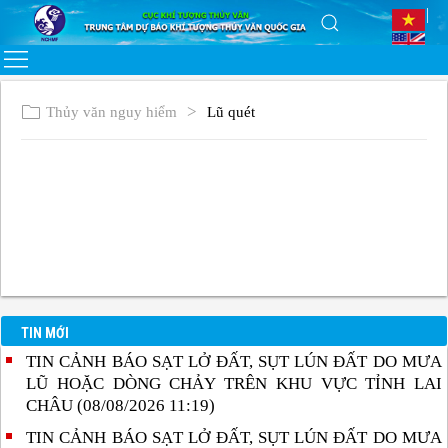
Thủy văn nguy hiểm
Lũ quét
TIN MỚI
TIN CẢNH BÁO SẠT LỞ ĐẤT, SỤT LÚN ĐẤT DO MƯA
LŨ HOẶC DÒNG CHẢY TRÊN KHU VỰC TỈNH LAI
CHÂU (08/08/2026 11:19)
TIN CẢNH BÁO SẠT LỞ ĐẤT, SỤT LÚN ĐẤT DO MƯA