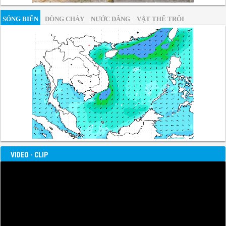
SÓNG BIỂN
DÒNG CHẢY
NƯỚC DÂNG
VẬT THỂ TRÔI
VIDEO - CLIP