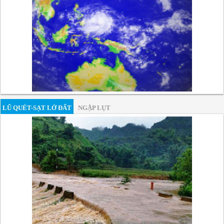
LŨ QUÉT-SẠT LỞ ĐẤT
NGẬP LỤT