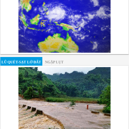
LŨ QUÉT-SẠT LỞ ĐẤT
NGẬP LỤT