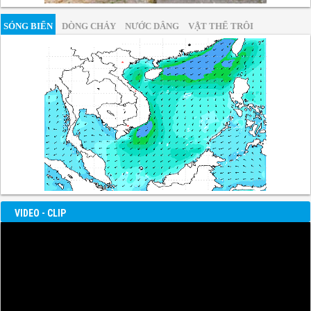
SÓNG BIỂN
DÒNG CHẢY
NƯỚC DÂNG
VẬT THỂ TRÔI
VIDEO - CLIP