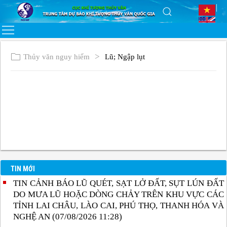
Thủy văn nguy hiểm
Lũ; Ngập lụt
TIN MỚI
TIN CẢNH BÁO LŨ QUÉT, SẠT LỞ ĐẤT, SỤT LÚN ĐẤT
DO MƯA LŨ HOẶC DÒNG CHẢY TRÊN KHU VỰC CÁC
TỈNH LAI CHÂU, LÀO CAI, PHÚ THỌ, THANH HÓA VÀ
NGHỆ AN (07/08/2026 11:28)