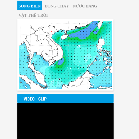
SÓNG BIỂN
DÒNG CHẢY
NƯỚC DÂNG
VẬT THỂ TRÔI
VIDEO - CLIP