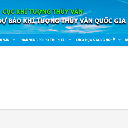
ẢI VĂN
PHÂN VÙNG RỦI RO THIÊN TAI
KHOA HỌC & CÔNG NGHỆ
K