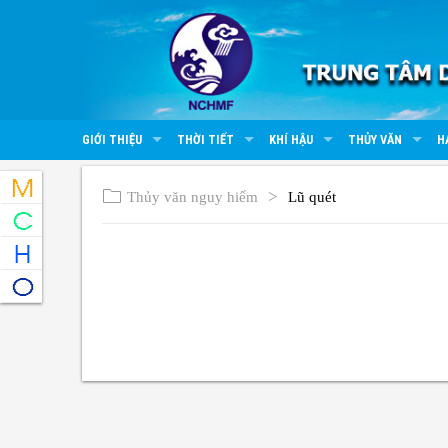
GIỚI THIỆU
THỜI TIẾT
KHÍ HẬU
THỦY VĂN
H
Thủy văn nguy hiểm
Lũ quét