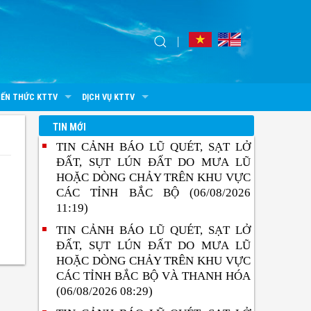
IẾN THỨC KTTV
DỊCH VỤ KTTV
TIN MỚI
TIN CẢNH BÁO LŨ QUÉT, SẠT LỞ
ĐẤT, SỤT LÚN ĐẤT DO MƯA LŨ
HOẶC DÒNG CHẢY TRÊN KHU VỰC
CÁC TỈNH BẮC BỘ (06/08/2026
11:19)
TIN CẢNH BÁO LŨ QUÉT, SẠT LỞ
ĐẤT, SỤT LÚN ĐẤT DO MƯA LŨ
HOẶC DÒNG CHẢY TRÊN KHU VỰC
CÁC TỈNH BẮC BỘ VÀ THANH HÓA
(06/08/2026 08:29)