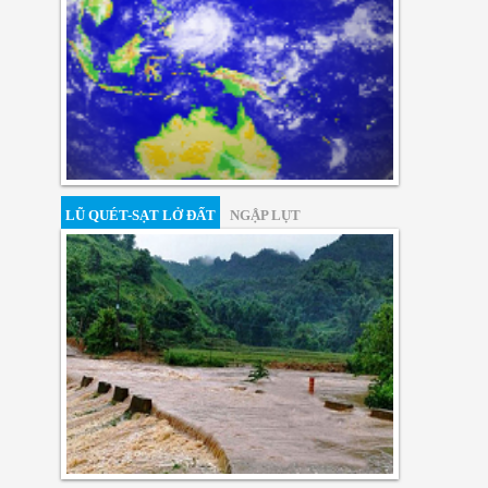
LŨ QUÉT-SẠT LỞ ĐẤT
NGẬP LỤT