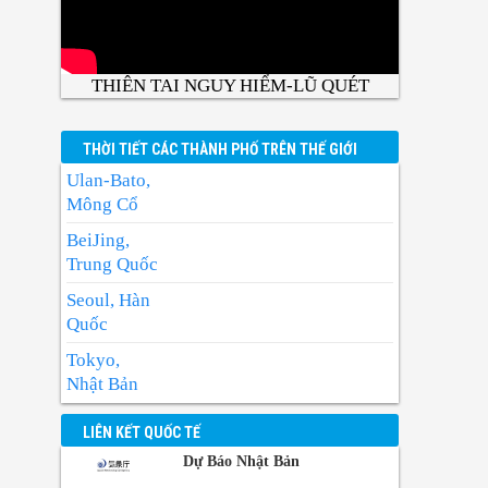
THIÊN TAI NGUY HIỂM-LŨ QUÉT
THỜI TIẾT CÁC THÀNH PHỐ TRÊN THẾ GIỚI
Ulan-Bato,
Mông Cổ
BeiJing,
Trung Quốc
Seoul, Hàn
Quốc
Tokyo,
Nhật Bản
BangKok,
LIÊN KẾT QUỐC TẾ
Thái Lan
Dự Báo Nhật Bản
Manila,