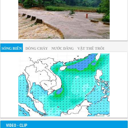
SÓNG BIỂN
DÒNG CHẢY
NƯỚC DÂNG
VẬT THỂ TRÔI
VIDEO - CLIP