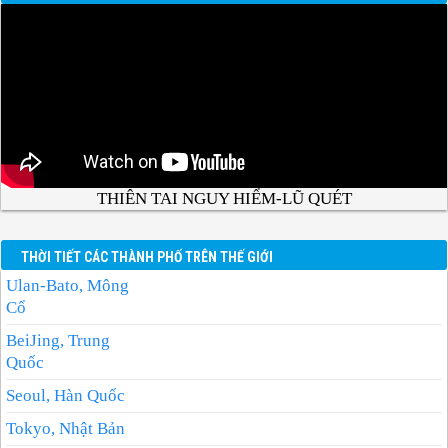
THIÊN TAI NGUY HIỂM-LŨ QUÉT
THỜI TIẾT CÁC THÀNH PHỐ TRÊN THẾ GIỚI
Ulan-Bato, Mông
Cổ
BeiJing, Trung
Quốc
Seoul, Hàn Quốc
Tokyo, Nhật Bản