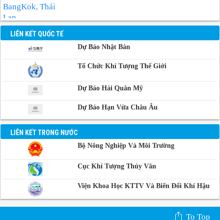
BangKok, Thái
Lan
Manila, Philippin
LIÊN KẾT QUỐC TẾ
Dự Báo Nhật Bản
Phnom-Penh,
Campuchia
Tổ Chức Khí Tượng Thế Giới
Dự Báo Hải Quân Mỹ
Dự Báo Hạn Vừa Châu Âu
LIÊN KẾT TRONG NƯỚC
Bộ Nông Nghiệp Và Môi Trường
Cục Khí Tượng Thủy Văn
Viện Khoa Học KTTV Và Biến Đổi Khí Hậu
To Top