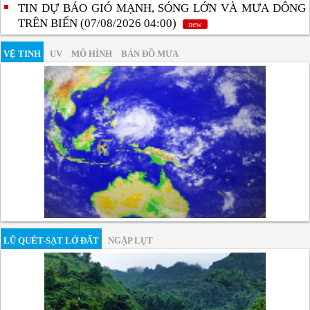
TIN DỰ BÁO GIÓ MẠNH, SÓNG LỚN VÀ MƯA DÔNG
TRÊN BIỂN (07/08/2026 04:00)
new
VỆ TINH
UV
MÔ HÌNH
BẢN ĐỒ MƯA
LŨ QUÉT-SẠT LỞ ĐẤT
NGẬP LỤT