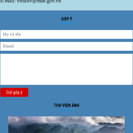
E-mail: vtttkttv@mae.gov.vn
GÓP Ý
Gửi góp ý
THƯ VIỆN ẢNH