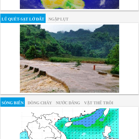
LŨ QUÉT-SẠT LỞ ĐẤT
NGẬP LỤT
SÓNG BIỂN
DÒNG CHẢY
NƯỚC DÂNG
VẬT THỂ TRÔI