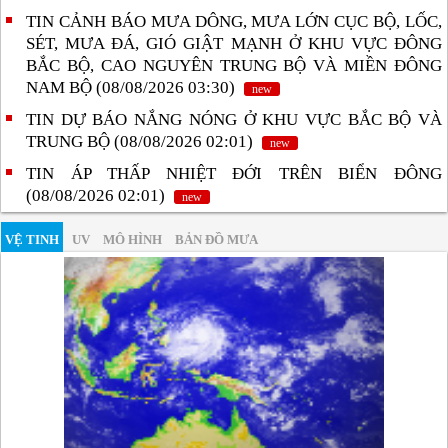
TIN CẢNH BÁO MƯA DÔNG, MƯA LỚN CỤC BỘ, LỐC,
SÉT, MƯA ĐÁ, GIÓ GIẬT MẠNH Ở KHU VỰC ĐÔNG
BẮC BỘ, CAO NGUYÊN TRUNG BỘ VÀ MIỀN ĐÔNG
NAM BỘ (08/08/2026 03:30)
new
TIN DỰ BÁO NẮNG NÓNG Ở KHU VỰC BẮC BỘ VÀ
TRUNG BỘ (08/08/2026 02:01)
new
TIN ÁP THẤP NHIỆT ĐỚI TRÊN BIỂN ĐÔNG
(08/08/2026 02:01)
new
VỆ TINH
UV
MÔ HÌNH
BẢN ĐỒ MƯA