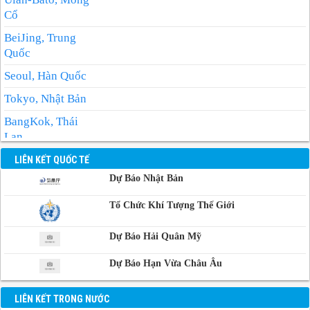
Cổ
BeiJing, Trung
Quốc
Seoul, Hàn Quốc
Tokyo, Nhật Bản
BangKok, Thái
Lan
Manila, Philippin
LIÊN KẾT QUỐC TẾ
Dự Báo Nhật Bản
Phnom-Penh,
Campuchia
Tổ Chức Khí Tượng Thế Giới
Dự Báo Hải Quân Mỹ
Dự Báo Hạn Vừa Châu Âu
LIÊN KẾT TRONG NƯỚC