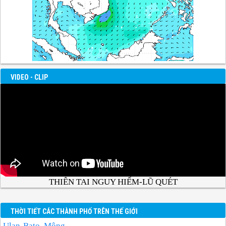
VIDEO - CLIP
THIÊN TAI NGUY HIỂM-LŨ QUÉT
THỜI TIẾT CÁC THÀNH PHỐ TRÊN THẾ GIỚI
Ulan-Bato, Mông