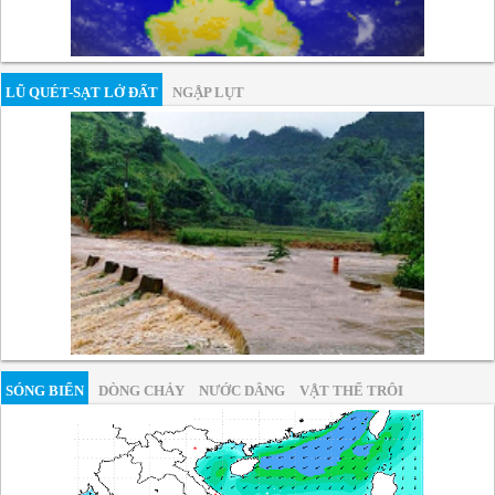
LŨ QUÉT-SẠT LỞ ĐẤT
NGẬP LỤT
SÓNG BIỂN
DÒNG CHẢY
NƯỚC DÂNG
VẬT THỂ TRÔI