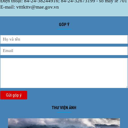
Điện thoại: 84-24-38244916; 84-24-32673199 - số máy lẻ 701
E-mail: vtttkttv@mae.gov.vn
GÓP Ý
Gửi góp ý
THƯ VIỆN ẢNH