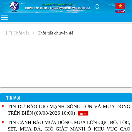
Thời tiết
Thời tiết chuyên đề
TIN MỚI
TIN DỰ BÁO GIÓ MẠNH, SÓNG LỚN VÀ MƯA DÔNG
TRÊN BIỂN (09/08/2026 10:00)
new
TIN CẢNH BÁO MƯA DÔNG, MƯA LỚN CỤC BỘ, LỐC,
SÉT, MƯA ĐÁ, GIÓ GIẬT MẠNH Ở KHU VỰC CAO