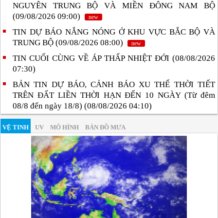
NGUYÊN TRUNG BỘ VÀ MIỀN ĐÔNG NAM BỘ
(09/08/2026 09:00)
new
TIN DỰ BÁO NẮNG NÓNG Ở KHU VỰC BẮC BỘ VÀ
TRUNG BỘ (09/08/2026 08:00)
new
TIN CUỐI CÙNG VỀ ÁP THẤP NHIỆT ĐỚI (08/08/2026
07:30)
BẢN TIN DỰ BÁO, CẢNH BÁO XU THẾ THỜI TIẾT
TRÊN ĐẤT LIỀN THỜI HẠN ĐẾN 10 NGÀY (Từ đêm
08/8 đến ngày 18/8) (08/08/2026 04:10)
VỆ TINH
UV
MÔ HÌNH
BẢN ĐỒ MƯA