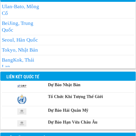
Ulan-Bato, Mông
Cổ
BeiJing, Trung
Quốc
Seoul, Hàn Quốc
Tokyo, Nhật Bản
BangKok, Thái
Lan
Manila, Philippin
LIÊN KẾT QUỐC TẾ
Dự Báo Nhật Bản
Phnom-Penh,
Campuchia
Tổ Chức Khí Tượng Thế Giới
Dự Báo Hải Quân Mỹ
Dự Báo Hạn Vừa Châu Âu