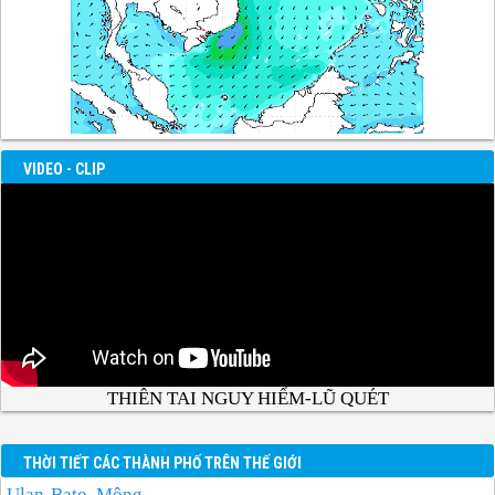
VIDEO - CLIP
THIÊN TAI NGUY HIỂM-LŨ QUÉT
THỜI TIẾT CÁC THÀNH PHỐ TRÊN THẾ GIỚI
Ulan-Bato, Mông