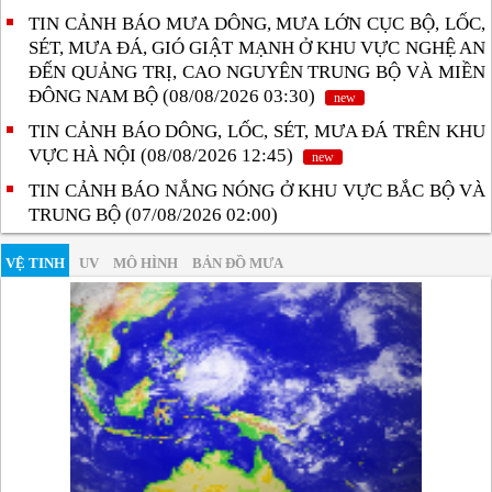
TIN CẢNH BÁO MƯA DÔNG, MƯA LỚN CỤC BỘ, LỐC,
SÉT, MƯA ĐÁ, GIÓ GIẬT MẠNH Ở KHU VỰC NGHỆ AN
ĐẾN QUẢNG TRỊ, CAO NGUYÊN TRUNG BỘ VÀ MIỀN
ĐÔNG NAM BỘ (08/08/2026 03:30)
new
TIN CẢNH BÁO DÔNG, LỐC, SÉT, MƯA ĐÁ TRÊN KHU
VỰC HÀ NỘI (08/08/2026 12:45)
new
TIN CẢNH BÁO NẮNG NÓNG Ở KHU VỰC BẮC BỘ VÀ
TRUNG BỘ (07/08/2026 02:00)
VỆ TINH
UV
MÔ HÌNH
BẢN ĐỒ MƯA