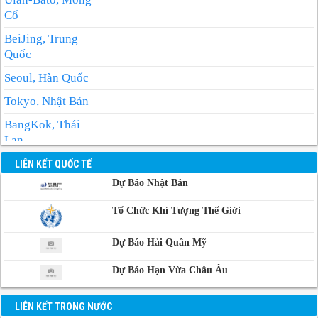
Cổ
BeiJing, Trung
Quốc
Seoul, Hàn Quốc
Tokyo, Nhật Bản
BangKok, Thái
Lan
Manila, Philippin
LIÊN KẾT QUỐC TẾ
Dự Báo Nhật Bản
Phnom-Penh,
Campuchia
Tổ Chức Khí Tượng Thế Giới
Dự Báo Hải Quân Mỹ
Dự Báo Hạn Vừa Châu Âu
LIÊN KẾT TRONG NƯỚC