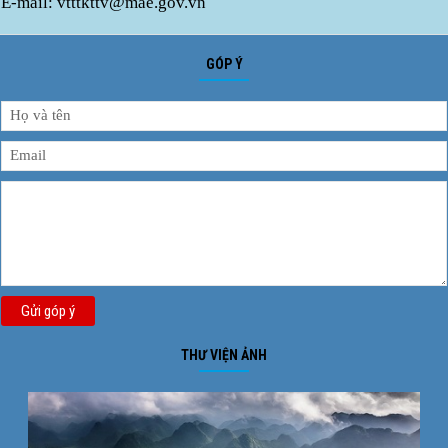
E-mail: vtttkttv@mae.gov.vn
GÓP Ý
Gửi góp ý
THƯ VIỆN ẢNH