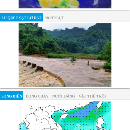
LŨ QUÉT-SẠT LỞ ĐẤT
NGẬP LỤT
SÓNG BIỂN
DÒNG CHẢY
NƯỚC DÂNG
VẬT THỂ TRÔI