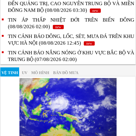
ĐẾN QUẢNG TRỊ, CAO NGUYÊN TRUNG BỘ VÀ MIỀN
ĐÔNG NAM BỘ (08/08/2026 03:30)
new
TIN ÁP THẤP NHIỆT ĐỚI TRÊN BIỂN ĐÔNG
(08/08/2026 02:00)
new
TIN CẢNH BÁO DÔNG, LỐC, SÉT, MƯA ĐÁ TRÊN KHU
VỰC HÀ NỘI (08/08/2026 12:45)
new
TIN CẢNH BÁO NẮNG NÓNG Ở KHU VỰC BẮC BỘ VÀ
TRUNG BỘ (07/08/2026 02:00)
VỆ TINH
UV
MÔ HÌNH
BẢN ĐỒ MƯA