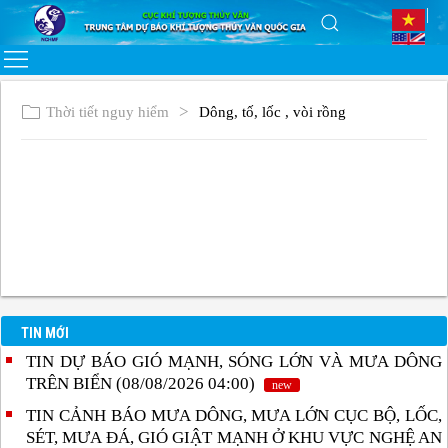
Thời tiết nguy hiểm
Dông, tố, lốc , vòi rồng
TIN MỚI
TIN DỰ BÁO GIÓ MẠNH, SÓNG LỚN VÀ MƯA DÔNG
TRÊN BIỂN (08/08/2026 04:00)
new
TIN CẢNH BÁO MƯA DÔNG, MƯA LỚN CỤC BỘ, LỐC,
SÉT, MƯA ĐÁ, GIÓ GIẬT MẠNH Ở KHU VỰC NGHỆ AN