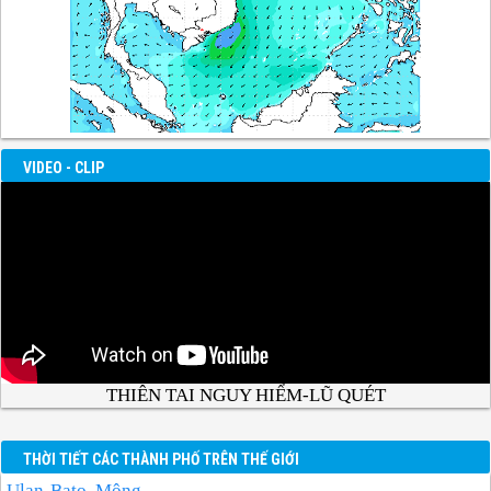
VIDEO - CLIP
THIÊN TAI NGUY HIỂM-LŨ QUÉT
THỜI TIẾT CÁC THÀNH PHỐ TRÊN THẾ GIỚI
Ulan-Bato, Mông