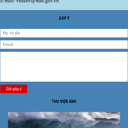
E-mail: vtttkttv@mae.gov.vn
GÓP Ý
Gửi góp ý
THƯ VIỆN ẢNH