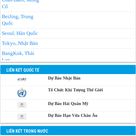
Cổ
BeiJing, Trung
Quốc
Seoul, Hàn Quốc
Tokyo, Nhật Bản
BangKok, Thái
Lan
Manila, Philippin
LIÊN KẾT QUỐC TẾ
Dự Báo Nhật Bản
Phnom-Penh,
Campuchia
Tổ Chức Khí Tượng Thế Giới
Dự Báo Hải Quân Mỹ
Dự Báo Hạn Vừa Châu Âu
LIÊN KẾT TRONG NƯỚC