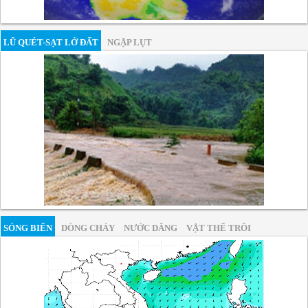
LŨ QUÉT-SẠT LỞ ĐẤT
NGẬP LỤT
SÓNG BIỂN
DÒNG CHẢY
NƯỚC DÂNG
VẬT THỂ TRÔI