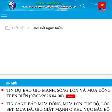
Thời tiết
Thời tiết nguy hiểm
TIN MỚI
TIN DỰ BÁO GIÓ MẠNH, SÓNG LỚN VÀ MƯA DÔNG
TRÊN BIỂN (07/08/2026 04:00)
new
TIN CẢNH BÁO MƯA DÔNG, MƯA LỚN CỤC BỘ, LỐC,
SÉT, MƯA ĐÁ, GIÓ GIẬT MẠNH Ở KHU VỰC BẮC BỘ,