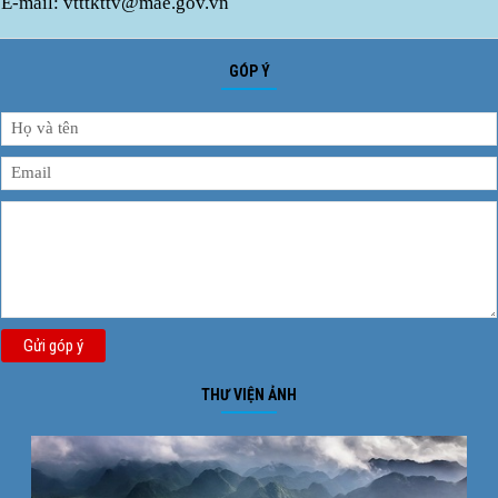
E-mail: vtttkttv@mae.gov.vn
GÓP Ý
Gửi góp ý
THƯ VIỆN ẢNH