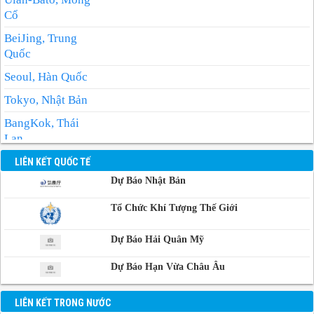
Cổ
BeiJing, Trung
Quốc
Seoul, Hàn Quốc
Tokyo, Nhật Bản
BangKok, Thái
Lan
Manila, Philippin
LIÊN KẾT QUỐC TẾ
Dự Báo Nhật Bản
Phnom-Penh,
Campuchia
Tổ Chức Khí Tượng Thế Giới
Dự Báo Hải Quân Mỹ
Dự Báo Hạn Vừa Châu Âu
LIÊN KẾT TRONG NƯỚC