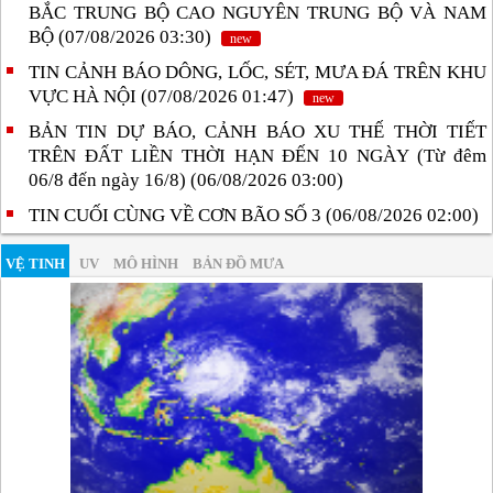
BẮC TRUNG BỘ CAO NGUYÊN TRUNG BỘ VÀ NAM
BỘ (07/08/2026 03:30)
new
TIN CẢNH BÁO DÔNG, LỐC, SÉT, MƯA ĐÁ TRÊN KHU
VỰC HÀ NỘI (07/08/2026 01:47)
new
BẢN TIN DỰ BÁO, CẢNH BÁO XU THẾ THỜI TIẾT
TRÊN ĐẤT LIỀN THỜI HẠN ĐẾN 10 NGÀY (Từ đêm
06/8 đến ngày 16/8) (06/08/2026 03:00)
TIN CUỐI CÙNG VỀ CƠN BÃO SỐ 3 (06/08/2026 02:00)
VỆ TINH
UV
MÔ HÌNH
BẢN ĐỒ MƯA