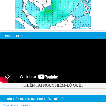
VIDEO - CLIP
THIÊN TAI NGUY HIỂM-LŨ QUÉT
THỜI TIẾT CÁC THÀNH PHỐ TRÊN THẾ GIỚI
Ulan-Bato, Mông