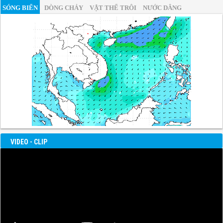
SÓNG BIỂN
DÒNG CHẢY
VẬT THỂ TRÔI
NƯỚC DÂNG
VIDEO - CLIP