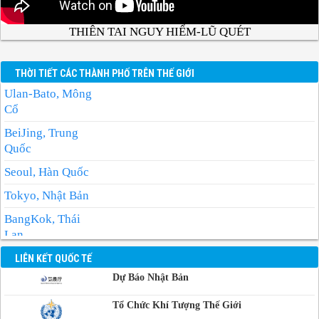
THIÊN TAI NGUY HIỂM-LŨ QUÉT
THỜI TIẾT CÁC THÀNH PHỐ TRÊN THẾ GIỚI
Ulan-Bato, Mông
Cổ
BeiJing, Trung
Quốc
Seoul, Hàn Quốc
Tokyo, Nhật Bản
BangKok, Thái
Lan
Manila, Philippin
LIÊN KẾT QUỐC TẾ
Dự Báo Nhật Bản
Phnom-Penh,
Campuchia
Tổ Chức Khí Tượng Thế Giới