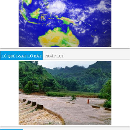
LŨ QUÉT-SẠT LỞ ĐẤT
NGẬP LỤT