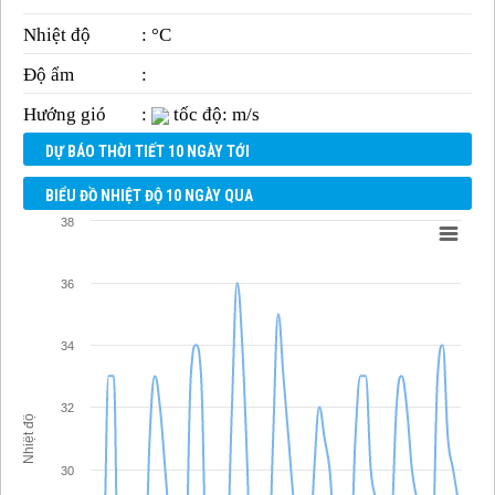
Nhiệt độ
: °C
Độ ẩm
:
Hướng gió
:
tốc độ: m/s
DỰ BÁO THỜI TIẾT 10 NGÀY TỚI
BIỂU ĐỒ NHIỆT ĐỘ 10 NGÀY QUA
38
36
34
32
Nhiệt độ
30