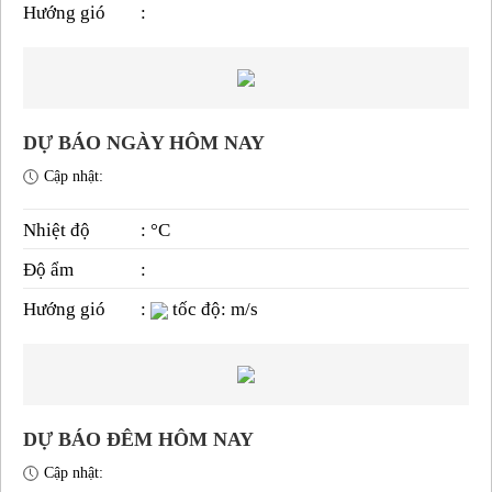
Hướng gió
:
DỰ BÁO NGÀY HÔM NAY
Cập nhật:
Nhiệt độ
: °C
Độ ẩm
:
Hướng gió
:
tốc độ: m/s
DỰ BÁO ĐÊM HÔM NAY
Cập nhật: