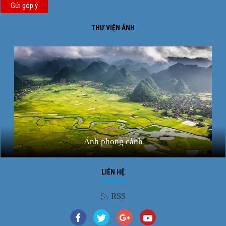
Gửi góp ý
THƯ VIỆN ẢNH
Ảnh phong cảnh
LIÊN HỆ
RSS