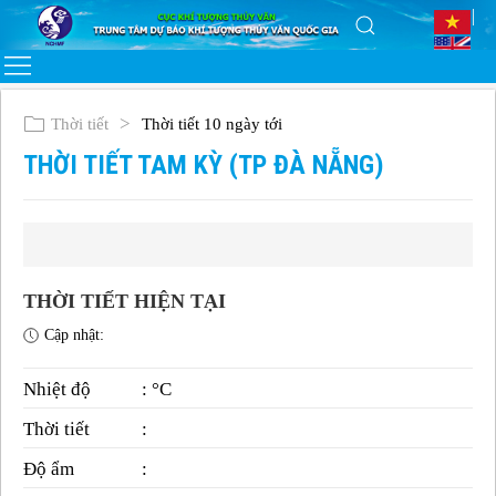
Thời tiết
Thời tiết 10 ngày tới
THỜI TIẾT TAM KỲ (TP ĐÀ NẴNG)
THỜI TIẾT HIỆN TẠI
Cập nhật:
Nhiệt độ
: °C
Thời tiết
:
Độ ẩm
: