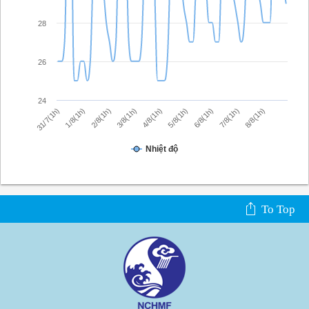
28
26
24
1/8(1h)
6/8(1h)
2/8(1h)
7/8(1h)
3/8(1h)
8/8(1h)
4/8(1h)
31/7(1h)
5/8(1h)
Nhiệt độ
To Top