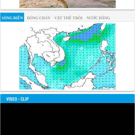
SÓNG BIỂN
DÒNG CHẢY
VẬT THỂ TRÔI
NƯỚC DÂNG
VIDEO - CLIP