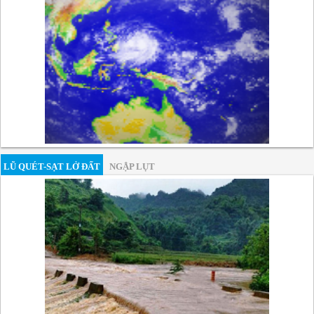
LŨ QUÉT-SẠT LỞ ĐẤT
NGẬP LỤT