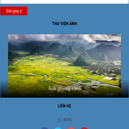
Gửi góp ý
THƯ VIỆN ẢNH
Ảnh phong cảnh
LIÊN HỆ
RSS