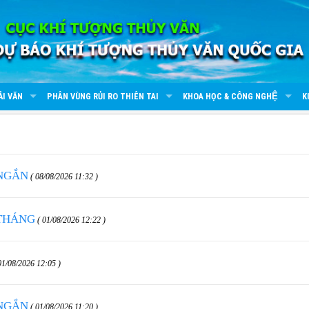
ẢI VĂN
PHÂN VÙNG RỦI RO THIÊN TAI
KHOA HỌC & CÔNG NGHỆ
K
 NGẮN
( 08/08/2026 11:32 )
 THÁNG
( 01/08/2026 12:22 )
01/08/2026 12:05 )
 NGẮN
( 01/08/2026 11:20 )