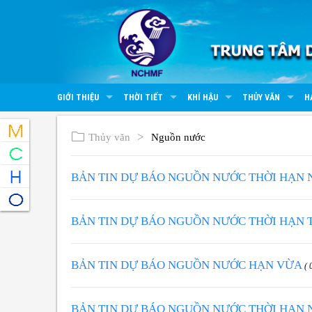
GIỚI THIỆU
THỜI TIẾT
KHÍ HẬU
THỦY VĂN
H
Thủy văn
Nguồn nước
BẢN TIN DỰ BÁO NGUỒN NƯỚC THỜI HẠN
BẢN TIN DỰ BÁO NGUỒN NƯỚC THỜI HẠN
BẢN TIN DỰ BÁO NGUỒN NƯỚC HẠN VỪA
( 
BẢN TIN DỰ BÁO NGUỒN NƯỚC THỜI HẠN