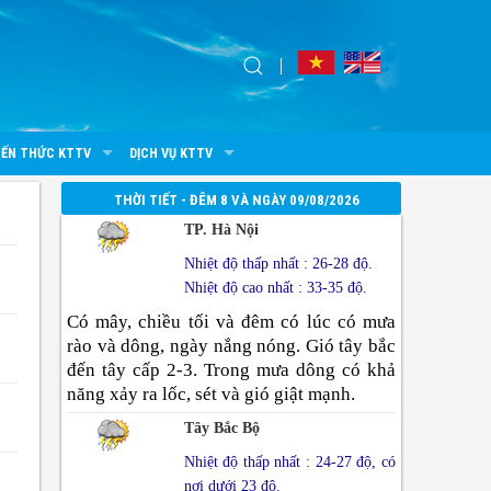
IẾN THỨC KTTV
DỊCH VỤ KTTV
THỜI TIẾT - ĐÊM 8 VÀ NGÀY 09/08/2026
TP. Hà Nội
Nhiệt độ thấp nhất : 26-28 độ.
Nhiệt độ cao nhất : 33-35 độ.
Có mây, chiều tối và đêm có lúc có mưa
rào và dông, ngày nắng nóng. Gió tây bắc
đến tây cấp 2-3. Trong mưa dông có khả
năng xảy ra lốc, sét và gió giật mạnh.
Tây Bắc Bộ
Nhiệt độ thấp nhất : 24-27 độ, có
nơi dưới 23 độ.