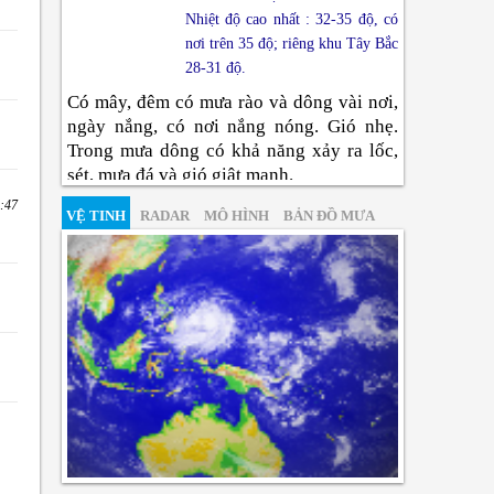
Nhiệt độ cao nhất : 32-35 độ, có
nơi trên 35 độ; riêng khu Tây Bắc
28-31 độ.
Có mây, đêm có mưa rào và dông vài nơi,
ngày nắng, có nơi nắng nóng. Gió nhẹ.
Trong mưa dông có khả năng xảy ra lốc,
sét, mưa đá và gió giật mạnh.
2:47
Đông Bắc Bộ
VỆ TINH
RADAR
MÔ HÌNH
BẢN ĐỒ MƯA
Nhiệt độ thấp nhất : 24-27 độ,
vùng núi có nơi dưới 24 độ.
Nhiệt độ cao nhất : 33-36 độ, có
nơi trên 36 độ.
Có mây, chiều tối và đêm có mưa rào và
dông rải rác, cục bộ có nơi mưa to; ngày
nắng nóng. Gió tây bắc đến tây cấp 2-3.
Trong mưa dông có khả năng xảy ra lốc,
sét, mưa đá và gió giật mạnh.
Thanh Hóa Đến Huế