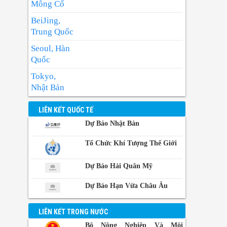
Nhiệt độ cao nhất : 32-34 độ.
Mông Cổ
Có mây, có mưa rào và dông vài nơi; riêng
BeiJing,
chiều tối có mưa rào và dông rải rác, cục
Trung Quốc
bộ có nơi mưa to. Gió tây nam cấp 2-3.
Seoul, Hàn
Trong mưa dông có khả năng xảy ra lốc,
Quốc
sét và gió giật mạnh.
Tokyo,
Nhật Bản
BangKok,
LIÊN KẾT QUỐC TẾ
Thái Lan
Dự Báo Nhật Bản
Manila,
Philippin
Tổ Chức Khí Tượng Thế Giới
Phnom-
Dự Báo Hải Quân Mỹ
Penh,
Campuchia
Dự Báo Hạn Vừa Châu Âu
LIÊN KẾT TRONG NƯỚC
Bộ Nông Nghiệp Và Môi