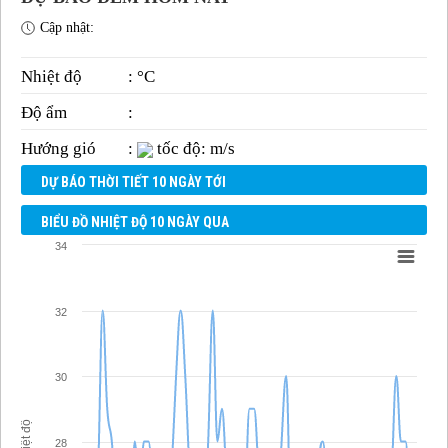
Cập nhật:
Nhiệt độ
: °C
Độ ẩm
:
Hướng gió
:
tốc độ: m/s
DỰ BÁO THỜI TIẾT 10 NGÀY TỚI
BIỂU ĐỒ NHIỆT ĐỘ 10 NGÀY QUA
34
32
30
Nhiệt độ
28