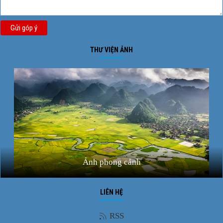
Gửi góp ý
THƯ VIỆN ẢNH
Ảnh phong cảnh
LIÊN HỆ
RSS