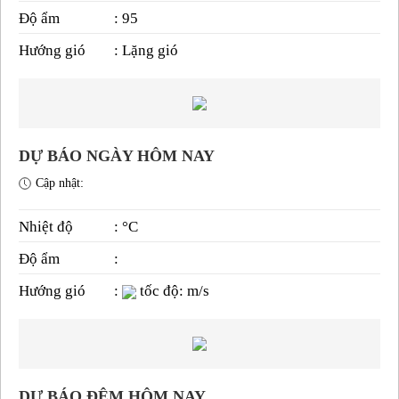
Độ ẩm
: 95
Hướng gió
: Lặng gió
DỰ BÁO NGÀY HÔM NAY
Cập nhật:
Nhiệt độ
: °C
Độ ẩm
:
Hướng gió
:
tốc độ: m/s
DỰ BÁO ĐÊM HÔM NAY