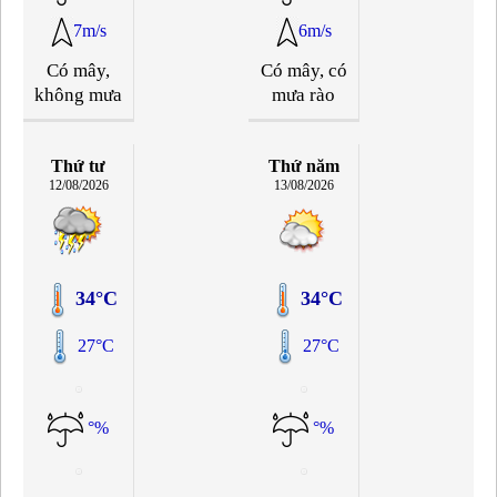
7m/s
6m/s
Có mây,
Có mây, có
không mưa
mưa rào
Thứ tư
Thứ năm
12/08/2026
13/08/2026
34°C
34°C
27°C
27°C
°%
°%