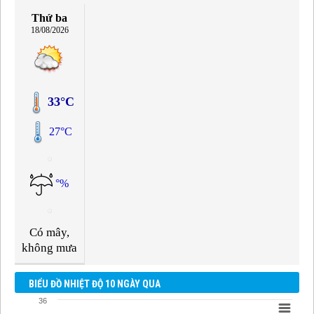
Thứ ba
18/08/2026
33°C
27°C
°%
Có mây,
không mưa
BIỂU ĐỒ NHIỆT ĐỘ 10 NGÀY QUA
36