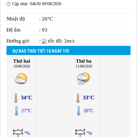
Cập nhật: 04h30 09/08/2026
Nhiệt độ
: 26°C
Độ ẩm
: 93
Hướng gió
:
tốc độ: 2m/s
DỰ BÁO THỜI TIẾT 10 NGÀY TỚI
Thứ hai
Thứ ba
10/08/2026
11/08/2026
34°C
33°C
27°C
26°C
°%
°%