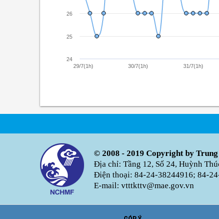
26
25
24
29/7(1h)
30/7(1h)
31/7(1h)
© 2008 - 2019 Copyright by Trung
Địa chỉ: Tầng 12, Số 24, Huỳnh Th
Điện thoại: 84-24-38244916; 84-24
E-mail: vtttkttv@mae.gov.vn