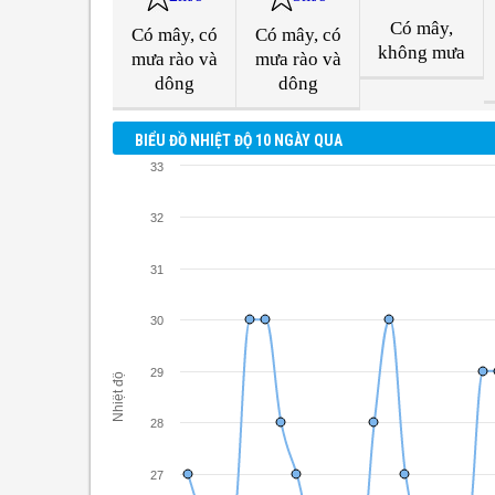
Có mây,
Có mây, có
Có mây, có
không mưa
mưa rào và
mưa rào và
dông
dông
BIỂU ĐỒ NHIỆT ĐỘ 10 NGÀY QUA
33
32
31
30
29
Nhiệt độ
28
27