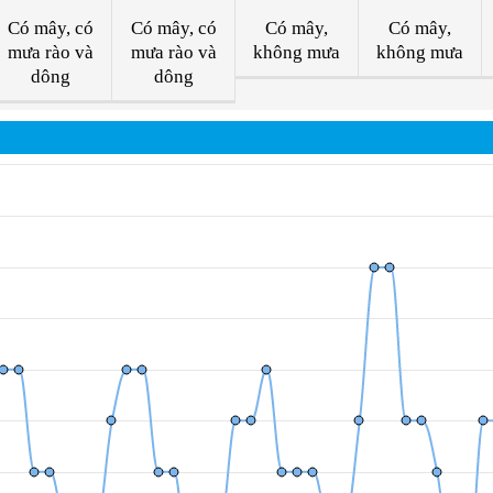
Có mây, có
Có mây, có
Có mây,
Có mây,
mưa rào và
mưa rào và
không mưa
không mưa
dông
dông