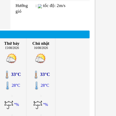
Hướng
:
tốc độ: 2m/s
gió
Thứ bảy
Chủ nhật
15/08/2026
16/08/2026
33°C
33°C
28°C
28°C
°%
°%