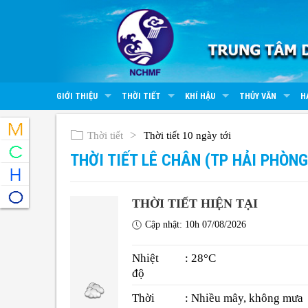
GIỚI THIỆU
THỜI TIẾT
KHÍ HẬU
THỦY VĂN
H
Thời tiết
Thời tiết 10 ngày tới
THỜI TIẾT LÊ CHÂN (TP HẢI PHÒNG
THỜI TIẾT HIỆN TẠI
Cập nhật: 10h 07/08/2026
Nhiệt
: 28°C
độ
Thời
: Nhiều mây, không mưa