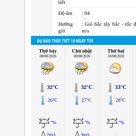
tiết
Độ ẩm
: 94
Hướng
: Gió bắc tây bắc - tốc 
gió
m/s
DỰ BÁO THỜI TIẾT 10 NGÀY TỚI
Thứ bảy
Chủ nhật
Thứ hai
08/08/2026
09/08/2026
10/08/2026
32°C
32°C
33°C
26°C
27°C
28°C
°%
°%
°%
2m/s
3m/s