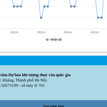
1/8(1h)
2/8(1h)
3/8(1h)
4/8(1h)
Nhiệt độ
 tâm Dự báo khí tượng thuỷ văn quốc gia
úc Kháng, Thành phố Hà Nội.
-32673199 - số máy lẻ 701