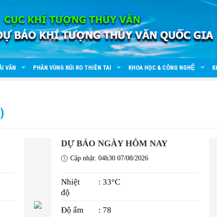
ẢI VĂN
PHÂN VÙNG RỦI RO THIÊN TAI
KHOA HỌC & CÔNG NGHỆ
K
)
DỰ BÁO NGÀY HÔM NAY
Cập nhật: 04h30 07/08/2026
Nhiệt
: 33°C
độ
Độ ẩm
: 78