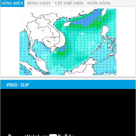
SÓNG BIỂN
DÒNG CHẢY
VẬT THỂ TRÔI
NƯỚC DÂNG
VIDEO - CLIP