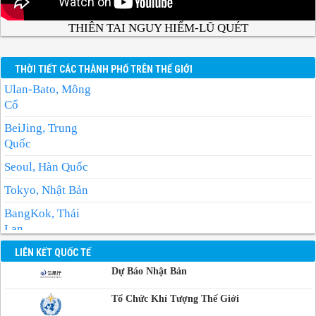
THIÊN TAI NGUY HIỂM-LŨ QUÉT
THỜI TIẾT CÁC THÀNH PHỐ TRÊN THẾ GIỚI
Ulan-Bato, Mông
Cổ
BeiJing, Trung
Quốc
Seoul, Hàn Quốc
Tokyo, Nhật Bản
BangKok, Thái
Lan
Manila, Philippin
LIÊN KẾT QUỐC TẾ
Dự Báo Nhật Bản
Phnom-Penh,
Campuchia
Tổ Chức Khí Tượng Thế Giới