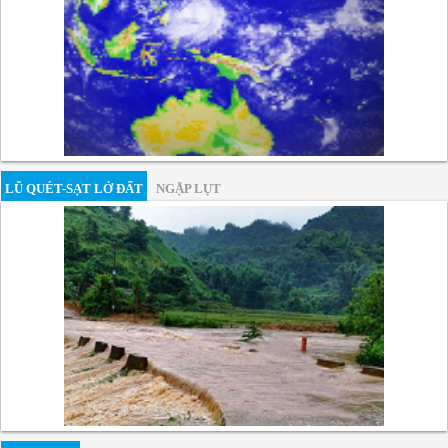
LŨ QUÉT-SẠT LỞ ĐẤT
NGẬP LỤT