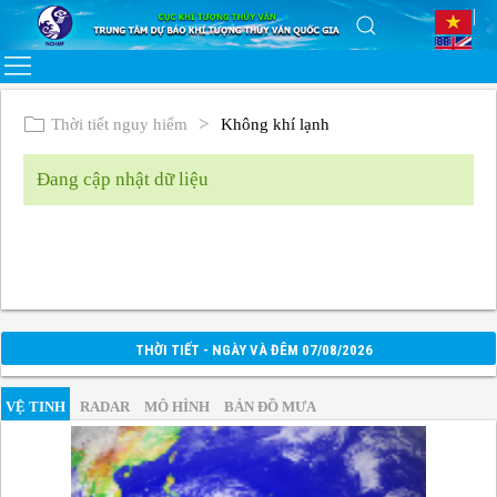
Thời tiết nguy hiểm
Không khí lạnh
Đang cập nhật dữ liệu
THỜI TIẾT - NGÀY VÀ ĐÊM 07/08/2026
VỆ TINH
RADAR
MÔ HÌNH
BẢN ĐỒ MƯA