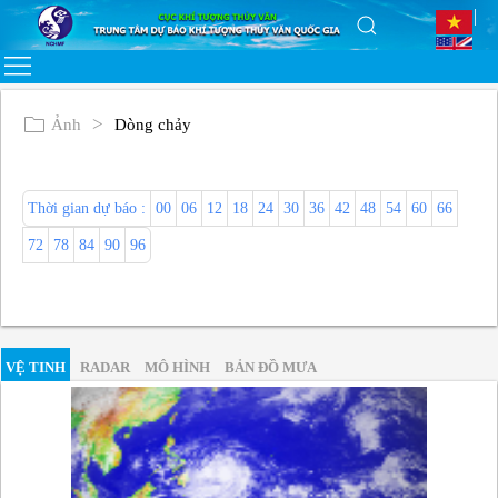
Ảnh
Dòng chảy
Thời gian dự báo :
00
06
12
18
24
30
36
42
48
54
60
66
72
78
84
90
96
VỆ TINH
RADAR
MÔ HÌNH
BẢN ĐỒ MƯA