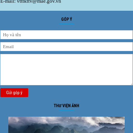
E-mail: vtttkttv@mae.gov.vn
GÓP Ý
Gửi góp ý
THƯ VIỆN ẢNH