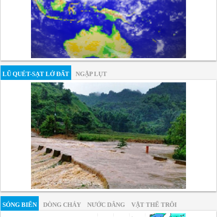
LŨ QUÉT-SẠT LỞ ĐẤT
NGẬP LỤT
SÓNG BIỂN
DÒNG CHẢY
NƯỚC DÂNG
VẬT THỂ TRÔI