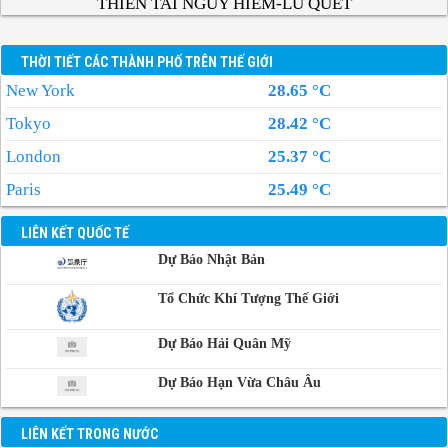
THIÊN TAI NGUY HIỂM-LŨ QUÉT
THỜI TIẾT CÁC THÀNH PHỐ TRÊN THẾ GIỚI
New York
28.65 °C
Tokyo
28.42 °C
London
25.37 °C
Paris
25.49 °C
LIÊN KẾT QUỐC TẾ
Dự Báo Nhật Bản
Tổ Chức Khí Tượng Thế Giới
Dự Báo Hải Quân Mỹ
Dự Báo Hạn Vừa Châu Âu
LIÊN KẾT TRONG NƯỚC