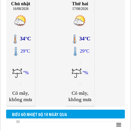
Chủ nhật
Thứ hai
16/08/2026
17/08/2026
34°C
34°C
29°C
29°C
°%
°%
Có mây,
Có mây,
không mưa
không mưa
BIỂU ĐỒ NHIỆT ĐỘ 10 NGÀY QUA
33