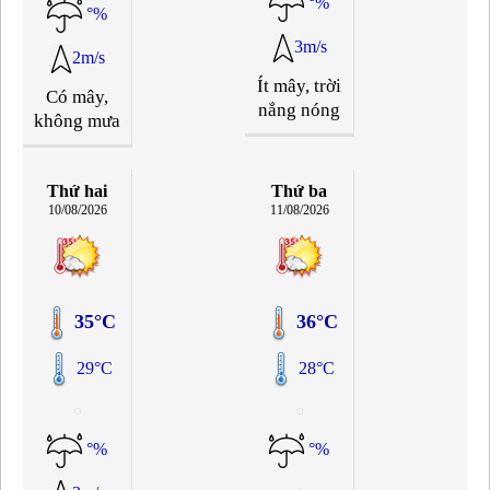
°%
°%
3m/s
2m/s
Ít mây, trời
Có mây,
nắng nóng
không mưa
Thứ hai
Thứ ba
10/08/2026
11/08/2026
35°C
36°C
29°C
28°C
°%
°%