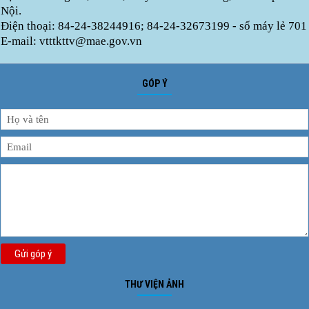
Nội.
Điện thoại: 84-24-38244916; 84-24-32673199 - số máy lẻ 701
E-mail: vtttkttv@mae.gov.vn
GÓP Ý
Gửi góp ý
THƯ VIỆN ẢNH