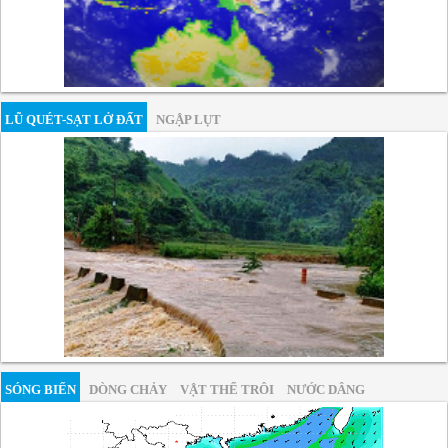
LŨ QUÉT-SẠT LỞ ĐẤT
NGẬP LỤT
SÓNG BIỂN
DÒNG CHẢY
VẬT THỂ TRÔI
NƯỚC DÂNG