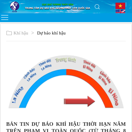
Khí hậu
Dự báo khí hậu
BẢN TIN DỰ BÁO KHÍ HẬU THỜI HẠN NĂM
TRÊN PHẠM VI TOÀN QUỐC (TỪ THÁNG 8