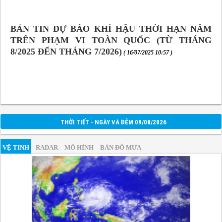
BẢN TIN DỰ BÁO KHÍ HẬU THỜI HẠN NĂM
TRÊN PHẠM VI TOÀN QUỐC (TỪ THÁNG
8/2025 ĐẾN THÁNG 7/2026)
( 16/07/2025 10:57 )
THỜI TIẾT - NGÀY VÀ ĐÊM 09/08/2026
VỆ TINH
RADAR
MÔ HÌNH
BẢN ĐỒ MƯA