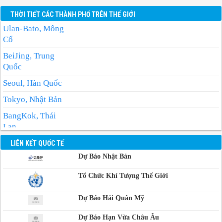
THỜI TIẾT CÁC THÀNH PHỐ TRÊN THẾ GIỚI
Ulan-Bato, Mông
Cổ
BeiJing, Trung
Quốc
Seoul, Hàn Quốc
Tokyo, Nhật Bản
BangKok, Thái
Lan
Manila, Philippin
LIÊN KẾT QUỐC TẾ
Dự Báo Nhật Bản
Phnom-Penh,
Campuchia
Tổ Chức Khí Tượng Thế Giới
Dự Báo Hải Quân Mỹ
Dự Báo Hạn Vừa Châu Âu